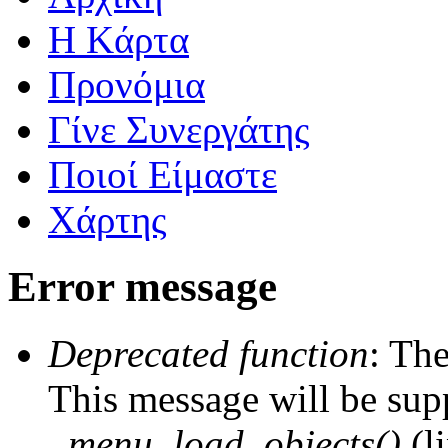
Η Kάρτα
Προνόμια
Γίνε Συνεργάτης
Ποιοί Είμαστε
Χάρτης
Error message
Deprecated function
: The
This message will be supp
_menu_load_objects()
(l