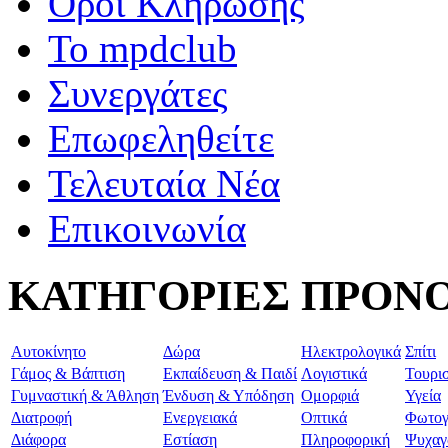
Όροι Κλήρωσης
To mpdclub
Συνεργάτες
Επωφεληθείτε
Τελευταία Νέα
Επικοινωνία
ΚΑΤΗΓΟΡΙΕΣ ΠΡΟΝ
Aυτοκίνητο
Δώρα
Ηλεκτρολογικά
Σπίτι
Γάμος & Βάπτιση
Εκπαίδευση & Παιδί
Λογιστικά
Τουρι
Γυμναστική & Άθληση
Ένδυση & Υπόδηση
Ομορφιά
Υγεία
Διατροφή
Ενεργειακά
Οπτικά
Φωτογ
Διάφορα
Εστίαση
Πληροφορική
Ψυχαγ