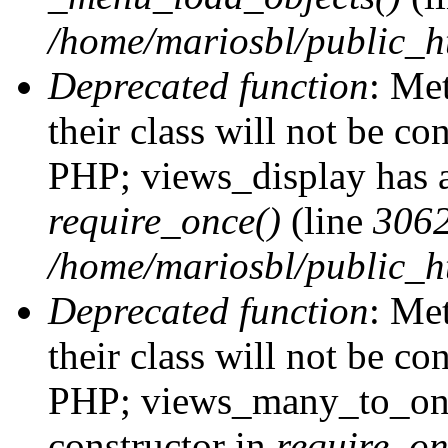
/home/mariosbl/public_h
Deprecated function
: Me
their class will not be co
PHP; views_display has a
require_once()
(line
306
/home/mariosbl/public_ht
Deprecated function
: Me
their class will not be co
PHP; views_many_to_one
constructor in
require_on