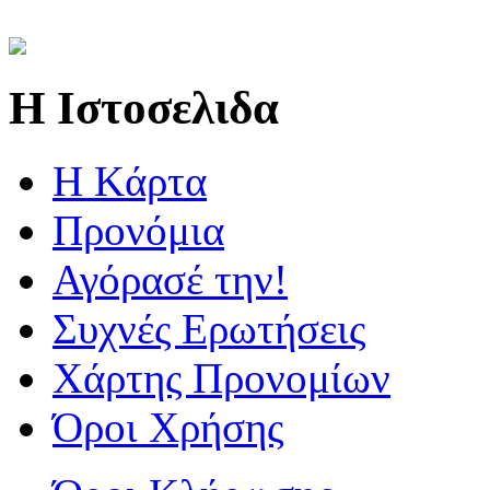
Η Ιστοσελιδα
Η Kάρτα
Προνόμια
Αγόρασέ την!
Συχνές Ερωτήσεις
Χάρτης Προνομίων
Όροι Χρήσης