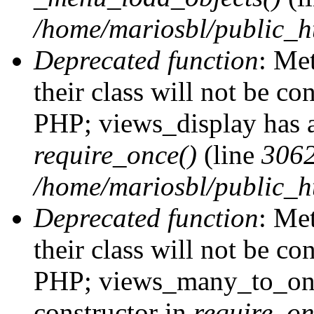
/home/mariosbl/public_h
Deprecated function
: Me
their class will not be co
PHP; views_display has a
require_once()
(line
306
/home/mariosbl/public_ht
Deprecated function
: Me
their class will not be co
PHP; views_many_to_one
constructor in
require_on