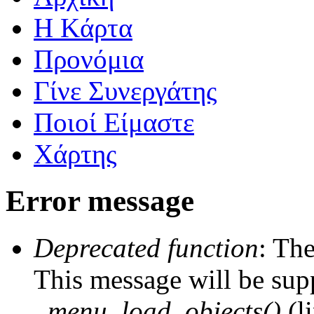
Η Kάρτα
Προνόμια
Γίνε Συνεργάτης
Ποιοί Είμαστε
Χάρτης
Error message
Deprecated function
: The
This message will be supp
_menu_load_objects()
(l