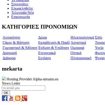
Συνεργάτες
Επωφεληθείτε
Τελευταία Νέα
Επικοινωνία
ΚΑΤΗΓΟΡΙΕΣ ΠΡΟΝΟΜΙΩΝ
Aυτοκίνητο
Δώρα
Ηλεκτρολογικά
Σπίτι
Γάμος & Βάπτιση
Εκπαίδευση & Παιδί
Λογιστικά
Τουρι
Γυμναστική & Άθληση
Ένδυση & Υπόδηση
Ομορφιά
Υγεία
Διατροφή
Ενεργειακά
Οπτικά
Φωτογ
Διάφορα
Εστίαση
Πληροφορική
Ψυχαγ
mekarta
Hosting Provider Alpha-streams.eu
News Letter