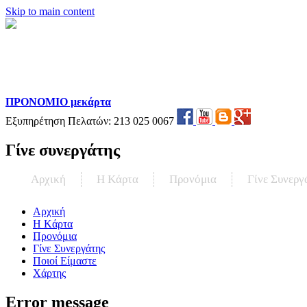
Skip to main content
ΠΡΟΝΟΜΙΟ μεκάρτα
Εξυπηρέτηση Πελατών:
213 025 0067
Γίνε συνεργάτης
Αρχική
Η Kάρτα
Προνόμια
Γίνε Συνεργ
Αρχική
Η Kάρτα
Προνόμια
Γίνε Συνεργάτης
Ποιοί Είμαστε
Χάρτης
Error message