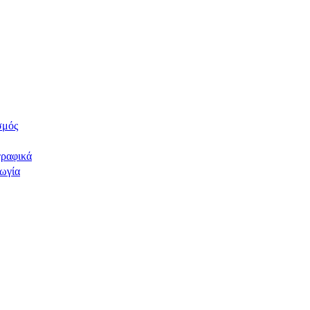
σμός
ραφικά
ωγία