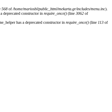
e
568
of
/home/mariosbl/public_html/mekarta.gr/includes/menu.inc
).
 a deprecated constructor in
require_once()
(line
3062
of
ne_helper has a deprecated constructor in
require_once()
(line
113
of