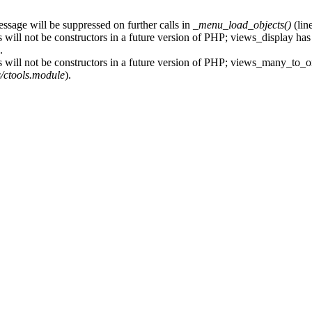
essage will be suppressed on further calls in
_menu_load_objects()
(lin
 will not be constructors in a future version of PHP; views_display has
.
s will not be constructors in a future version of PHP; views_many_to_o
s/ctools.module
).