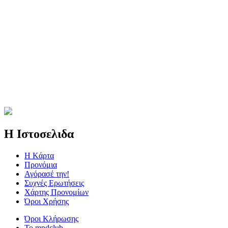
Η Ιστοσελιδα
Η Kάρτα
Προνόμια
Αγόρασέ την!
Συχνές Ερωτήσεις
Χάρτης Προνομίων
Όροι Χρήσης
Όροι Κλήρωσης
To mpdclub