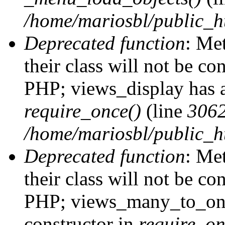
/home/mariosbl/public_h
Deprecated function
: Me
their class will not be co
PHP; views_display has a
require_once()
(line
306
/home/mariosbl/public_ht
Deprecated function
: Me
their class will not be co
PHP; views_many_to_one
constructor in
require_on