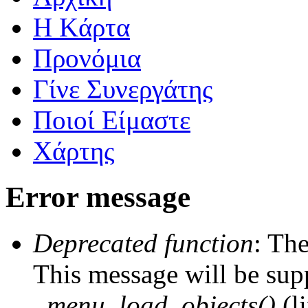
Η Kάρτα
Προνόμια
Γίνε Συνεργάτης
Ποιοί Είμαστε
Χάρτης
Error message
Deprecated function
: The
This message will be supp
_menu_load_objects()
(l