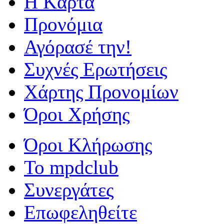
Η Kάρτα
Προνόμια
Αγόρασέ την!
Συχνές Ερωτήσεις
Χάρτης Προνομίων
Όροι Χρήσης
Όροι Κλήρωσης
To mpdclub
Συνεργάτες
Επωφεληθείτε