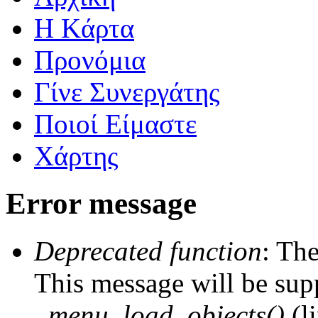
Η Kάρτα
Προνόμια
Γίνε Συνεργάτης
Ποιοί Είμαστε
Χάρτης
Error message
Deprecated function
: The
This message will be supp
_menu_load_objects()
(l