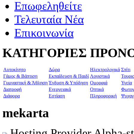
Επωφεληθείτε
Τελευταία Νέα
Επικοινωνία
ΚΑΤΗΓΟΡΙΕΣ ΠΡΟΝ
Aυτοκίνητο
Δώρα
Ηλεκτρολογικά
Σπίτι
Γάμος & Βάπτιση
Εκπαίδευση & Παιδί
Λογιστικά
Τουρι
Γυμναστική & Άθληση
Ένδυση & Υπόδηση
Ομορφιά
Υγεία
Διατροφή
Ενεργειακά
Οπτικά
Φωτογ
Διάφορα
Εστίαση
Πληροφορική
Ψυχαγ
mekarta
Hosting Provider Alpha-s