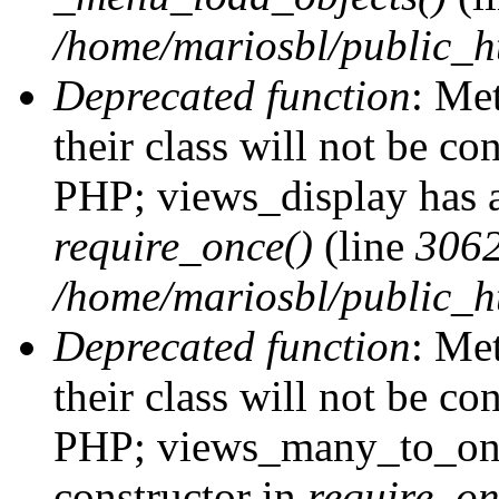
/home/mariosbl/public_h
Deprecated function
: Me
their class will not be co
PHP; views_display has a
require_once()
(line
306
/home/mariosbl/public_ht
Deprecated function
: Me
their class will not be co
PHP; views_many_to_one
constructor in
require_on