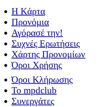
Η Kάρτα
Προνόμια
Αγόρασέ την!
Συχνές Ερωτήσεις
Χάρτης Προνομίων
Όροι Χρήσης
Όροι Κλήρωσης
To mpdclub
Συνεργάτες