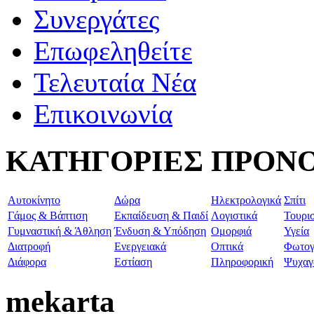
Συνεργάτες
Επωφεληθείτε
Τελευταία Νέα
Επικοινωνία
ΚΑΤΗΓΟΡΙΕΣ ΠΡΟΝ
Aυτοκίνητο
Δώρα
Ηλεκτρολογικά
Σπίτι
Γάμος & Βάπτιση
Εκπαίδευση & Παιδί
Λογιστικά
Τουρι
Γυμναστική & Άθληση
Ένδυση & Υπόδηση
Ομορφιά
Υγεία
Διατροφή
Ενεργειακά
Οπτικά
Φωτογ
Διάφορα
Εστίαση
Πληροφορική
Ψυχαγ
mekarta