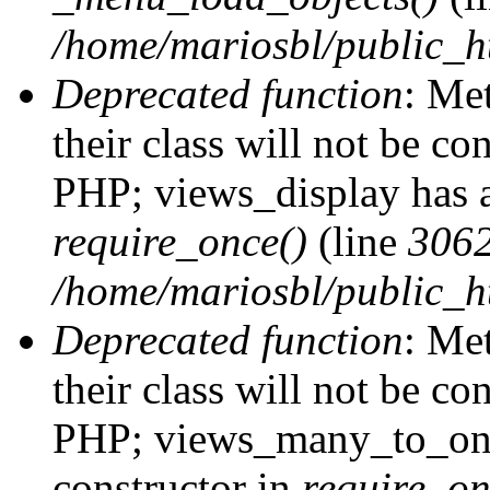
/home/mariosbl/public_h
Deprecated function
: Me
their class will not be co
PHP; views_display has a
require_once()
(line
306
/home/mariosbl/public_ht
Deprecated function
: Me
their class will not be co
PHP; views_many_to_one
constructor in
require_on