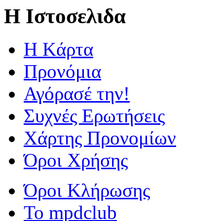
Η Ιστοσελιδα
Η Kάρτα
Προνόμια
Αγόρασέ την!
Συχνές Ερωτήσεις
Χάρτης Προνομίων
Όροι Χρήσης
Όροι Κλήρωσης
To mpdclub