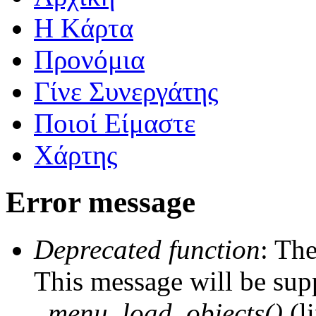
Η Kάρτα
Προνόμια
Γίνε Συνεργάτης
Ποιοί Είμαστε
Χάρτης
Error message
Deprecated function
: The
This message will be supp
_menu_load_objects()
(l