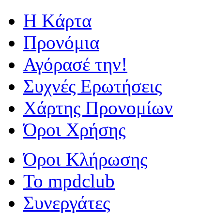
Η Kάρτα
Προνόμια
Αγόρασέ την!
Συχνές Ερωτήσεις
Χάρτης Προνομίων
Όροι Χρήσης
Όροι Κλήρωσης
To mpdclub
Συνεργάτες