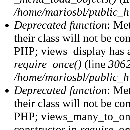
/home/mariosbl/public_h
Deprecated function
: Me
their class will not be co
PHP; views_display has a
require_once()
(line
306
/home/mariosbl/public_ht
Deprecated function
: Me
their class will not be co
PHP; views_many_to_one
constructor in
require_on