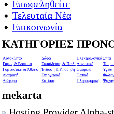
Επωφεληθείτε
Τελευταία Νέα
Επικοινωνία
ΚΑΤΗΓΟΡΙΕΣ ΠΡΟΝ
Aυτοκίνητο
Δώρα
Ηλεκτρολογικά
Σπίτι
Γάμος & Βάπτιση
Εκπαίδευση & Παιδί
Λογιστικά
Τουρι
Γυμναστική & Άθληση
Ένδυση & Υπόδηση
Ομορφιά
Υγεία
Διατροφή
Ενεργειακά
Οπτικά
Φωτογ
Διάφορα
Εστίαση
Πληροφορική
Ψυχαγ
mekarta
Hosting Provider Alpha-s