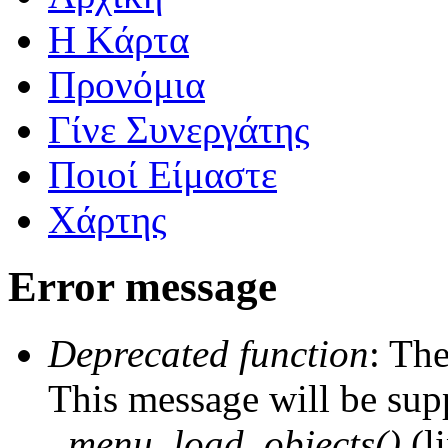
Η Kάρτα
Προνόμια
Γίνε Συνεργάτης
Ποιοί Είμαστε
Χάρτης
Error message
Deprecated function
: The
This message will be supp
_menu_load_objects()
(l