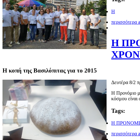
H
περισσότερα
a
Η ΠΡ
ΧΡΟΝ
H κοπή της Βασιλόπιτας για το 2015
Δευτέρα 8/2 
Η Προνόμιο με
κόσμου είναι 
Tags:
Η ΠΡΟΝΟΜΙ
περισσότερα
a