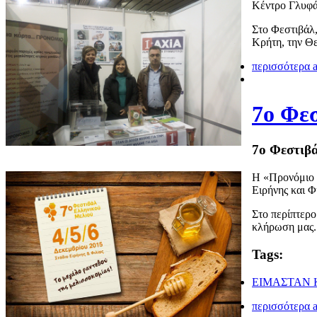
Κέντρο Γλυφά
Στο Φεστιβάλ,
Κρήτη, την Θε
περισσότερα
a
7ο Φε
7ο Φεστιβ
Η «Προνόμιο 
Ειρήνης και Φι
Στο περίπτερο
κλήρωση μας.
Tags:
ΕΙΜΑΣΤΑΝ Κ
περισσότερα
a