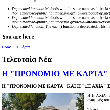
Deprecated function
: Methods with the same name as their class
/home/mariosbl/public_html/mekarta.gr/includes/bootstrap.inc
)
Deprecated function
: Methods with the same name as their clas
/home/mariosbl/public_html/mekarta.gr/sites/all/modules/ctool
Deprecated function
: The each() function is deprecated. This m
You are here
Home
»
Η Kάρτα
Τελευταία Νέα
H "ΠΡΟΝΟΜΙΟ ΜΕ ΚΑΡΤΑ" 
H "ΠΡΟΝΟΜΙΟ ΜΕ ΚΑΡΤΑ" KAI H "1Η ΑΧiΑ"
Η 1η ΑΧiΑ – 
αναψυχής του 
Tags: