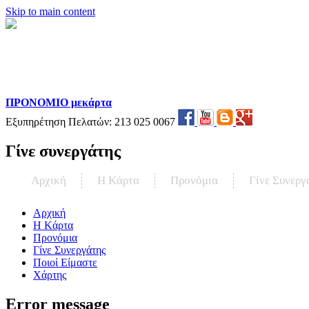
Skip to main content
ΠΡΟΝΟΜΙΟ μεκάρτα
Εξυπηρέτηση Πελατών:
213 025 0067
Γίνε συνεργάτης
Αρχική
Η Kάρτα
Προνόμια
Γίνε Συνεργ
Αρχική
Η Kάρτα
Προνόμια
Γίνε Συνεργάτης
Ποιοί Είμαστε
Χάρτης
Error message