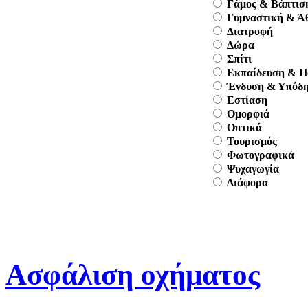
Γάμος & Βάπτισ
Γυμναστική & Ά
Διατροφή
Δώρα
Σπίτι
Εκπαίδευση & Π
Ένδυση & Υπόδ
Εστίαση
Ομορφιά
Οπτικά
Τουρισμός
Φωτογραφικά
Ψυχαγωγία
Διάφορα
Ασφάλιση οχήματος