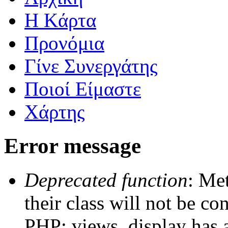
Η Kάρτα
Προνόμια
Γίνε Συνεργάτης
Ποιοί Είμαστε
Χάρτης
Error message
Deprecated function
: Me
their class will not be co
PHP; views_display has a