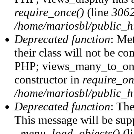
require_once()
(line
306
/home/mariosbl/public_ht
Deprecated function
: Me
their class will not be co
PHP; views_many_to_one
constructor in
require_on
/home/mariosbl/public_ht
Deprecated function
: The
This message will be supp
_menu_load_objects()
(l