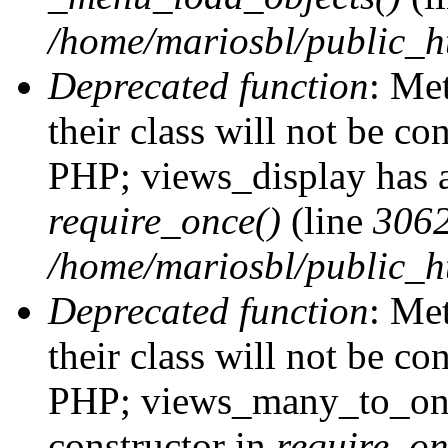
/home/mariosbl/public_h
Deprecated function
: Me
their class will not be co
PHP; views_display has a
require_once()
(line
306
/home/mariosbl/public_ht
Deprecated function
: Me
their class will not be co
PHP; views_many_to_one
constructor in
require_on