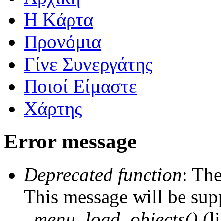
Η Kάρτα
Προνόμια
Γίνε Συνεργάτης
Ποιοί Είμαστε
Χάρτης
Error message
Deprecated function
: The
This message will be supp
_menu_load_objects()
(l