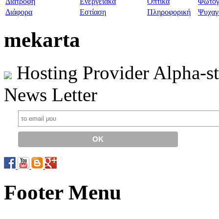
Διατροφή
Ενεργειακά
Οπτικά
Φωτογ
Διάφορα
Εστίαση
Πληροφορική
Ψυχαγ
mekarta
Hosting Provider Alpha-s
News Letter
Footer Menu