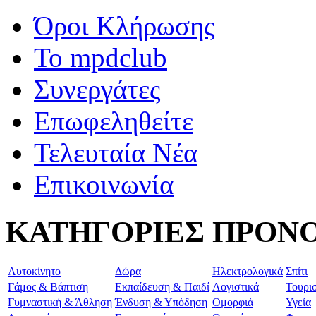
Όροι Κλήρωσης
To mpdclub
Συνεργάτες
Επωφεληθείτε
Τελευταία Νέα
Επικοινωνία
ΚΑΤΗΓΟΡΙΕΣ ΠΡΟΝ
Aυτοκίνητο
Δώρα
Ηλεκτρολογικά
Σπίτι
Γάμος & Βάπτιση
Εκπαίδευση & Παιδί
Λογιστικά
Τουρι
Γυμναστική & Άθληση
Ένδυση & Υπόδηση
Ομορφιά
Υγεία