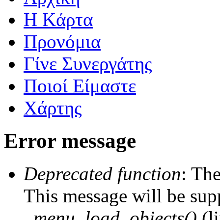
Η Kάρτα
Προνόμια
Γίνε Συνεργάτης
Ποιοί Είμαστε
Χάρτης
Error message
Deprecated function
: The
This message will be supp
_menu_load_objects()
(l