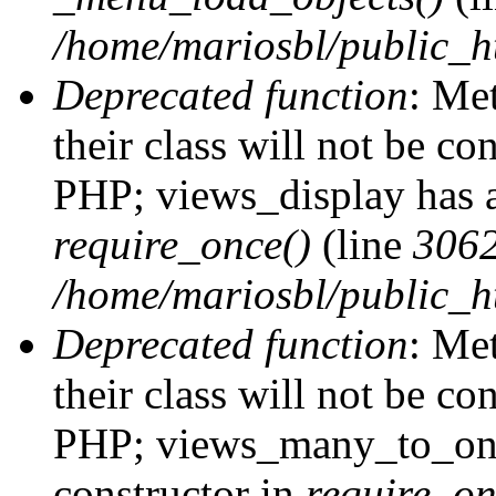
/home/mariosbl/public_h
Deprecated function
: Me
their class will not be co
PHP; views_display has a
require_once()
(line
306
/home/mariosbl/public_ht
Deprecated function
: Me
their class will not be co
PHP; views_many_to_one
constructor in
require_on