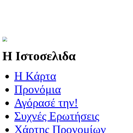
Η Ιστοσελιδα
Η Kάρτα
Προνόμια
Αγόρασέ την!
Συχνές Ερωτήσεις
Χάρτης Προνομίων