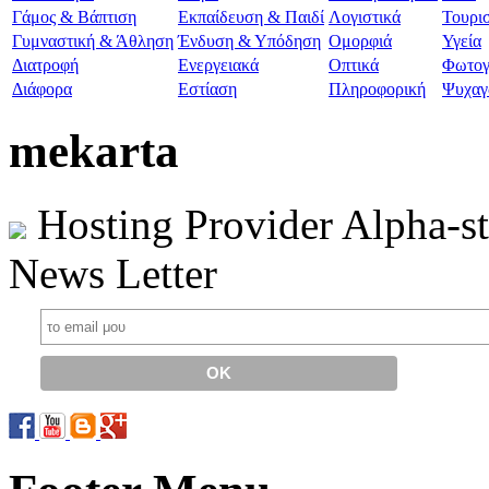
Γάμος & Βάπτιση
Εκπαίδευση & Παιδί
Λογιστικά
Τουρι
Γυμναστική & Άθληση
Ένδυση & Υπόδηση
Ομορφιά
Υγεία
Διατροφή
Ενεργειακά
Οπτικά
Φωτογ
Διάφορα
Εστίαση
Πληροφορική
Ψυχαγ
mekarta
Hosting Provider Alpha-s
News Letter