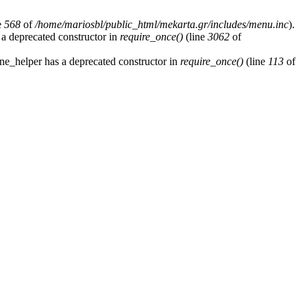
e
568
of
/home/mariosbl/public_html/mekarta.gr/includes/menu.inc
).
 a deprecated constructor in
require_once()
(line
3062
of
ne_helper has a deprecated constructor in
require_once()
(line
113
of