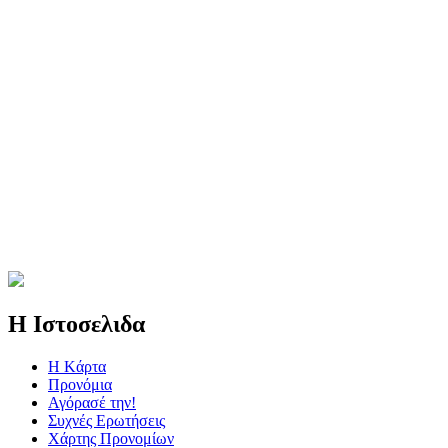
Η Ιστοσελιδα
Η Kάρτα
Προνόμια
Αγόρασέ την!
Συχνές Ερωτήσεις
Χάρτης Προνομίων