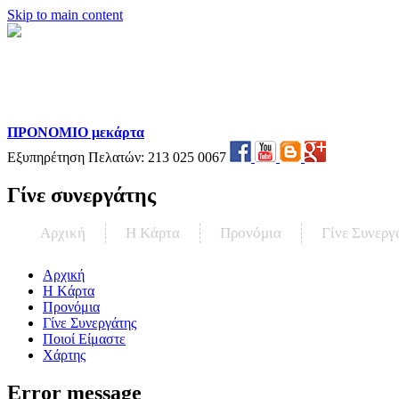
Skip to main content
ΠΡΟΝΟΜΙΟ μεκάρτα
Εξυπηρέτηση Πελατών:
213 025 0067
Γίνε συνεργάτης
Αρχική
Η Kάρτα
Προνόμια
Γίνε Συνεργ
Αρχική
Η Kάρτα
Προνόμια
Γίνε Συνεργάτης
Ποιοί Είμαστε
Χάρτης
Error message