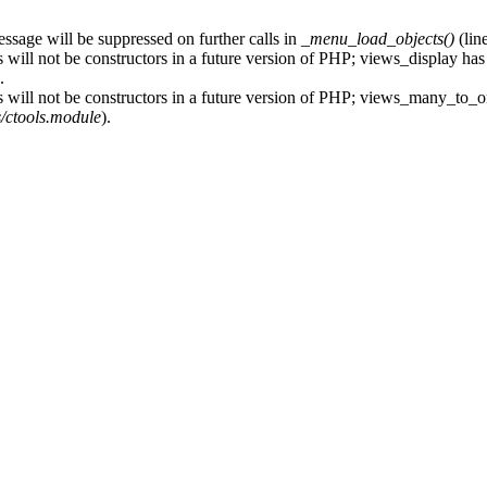
essage will be suppressed on further calls in
_menu_load_objects()
(lin
 will not be constructors in a future version of PHP; views_display has
.
s will not be constructors in a future version of PHP; views_many_to_o
s/ctools.module
).