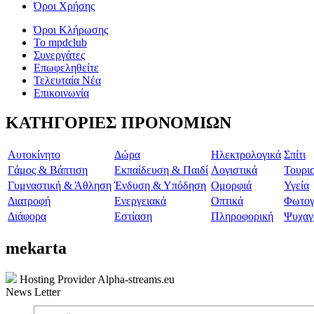
Όροι Χρήσης
Όροι Κλήρωσης
To mpdclub
Συνεργάτες
Επωφεληθείτε
Τελευταία Νέα
Επικοινωνία
ΚΑΤΗΓΟΡΙΕΣ ΠΡΟΝΟΜΙΩΝ
Aυτοκίνητο
Δώρα
Ηλεκτρολογικά
Σπίτι
Γάμος & Βάπτιση
Εκπαίδευση & Παιδί
Λογιστικά
Τουρι
Γυμναστική & Άθληση
Ένδυση & Υπόδηση
Ομορφιά
Υγεία
Διατροφή
Ενεργειακά
Οπτικά
Φωτογ
Διάφορα
Εστίαση
Πληροφορική
Ψυχαγ
mekarta
Hosting Provider Alpha-streams.eu
News Letter