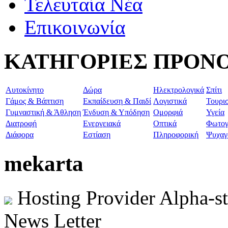
Τελευταία Νέα
Επικοινωνία
ΚΑΤΗΓΟΡΙΕΣ ΠΡΟΝ
Aυτοκίνητο
Δώρα
Ηλεκτρολογικά
Σπίτι
Γάμος & Βάπτιση
Εκπαίδευση & Παιδί
Λογιστικά
Τουρι
Γυμναστική & Άθληση
Ένδυση & Υπόδηση
Ομορφιά
Υγεία
Διατροφή
Ενεργειακά
Οπτικά
Φωτογ
Διάφορα
Εστίαση
Πληροφορική
Ψυχαγ
mekarta
Hosting Provider Alpha-s
News Letter