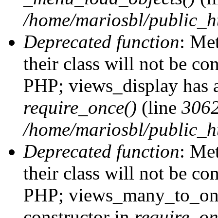
/home/mariosbl/public_h
Deprecated function
: Me
their class will not be co
PHP; views_display has a
require_once()
(line
306
/home/mariosbl/public_ht
Deprecated function
: Me
their class will not be co
PHP; views_many_to_one
constructor in
require_on