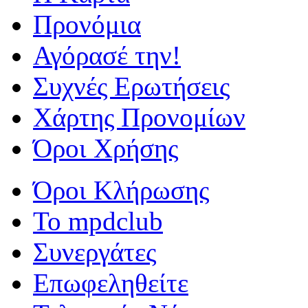
Προνόμια
Αγόρασέ την!
Συχνές Ερωτήσεις
Χάρτης Προνομίων
Όροι Χρήσης
Όροι Κλήρωσης
To mpdclub
Συνεργάτες
Επωφεληθείτε