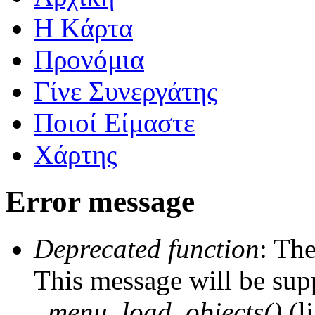
Η Kάρτα
Προνόμια
Γίνε Συνεργάτης
Ποιοί Είμαστε
Χάρτης
Error message
Deprecated function
: The
This message will be supp
_menu_load_objects()
(l