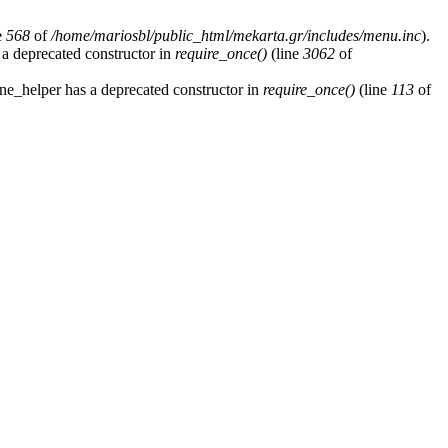
e
568
of
/home/mariosbl/public_html/mekarta.gr/includes/menu.inc
).
 a deprecated constructor in
require_once()
(line
3062
of
ne_helper has a deprecated constructor in
require_once()
(line
113
of