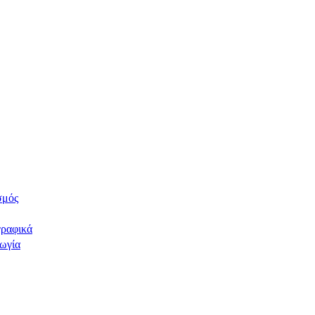
σμός
ραφικά
ωγία