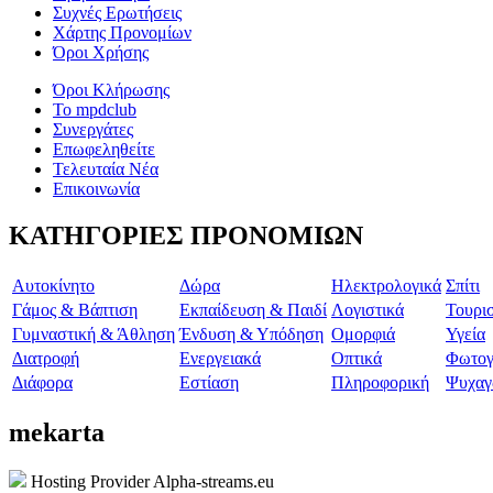
Συχνές Ερωτήσεις
Χάρτης Προνομίων
Όροι Χρήσης
Όροι Κλήρωσης
To mpdclub
Συνεργάτες
Επωφεληθείτε
Τελευταία Νέα
Επικοινωνία
ΚΑΤΗΓΟΡΙΕΣ ΠΡΟΝΟΜΙΩΝ
Aυτοκίνητο
Δώρα
Ηλεκτρολογικά
Σπίτι
Γάμος & Βάπτιση
Εκπαίδευση & Παιδί
Λογιστικά
Τουρι
Γυμναστική & Άθληση
Ένδυση & Υπόδηση
Ομορφιά
Υγεία
Διατροφή
Ενεργειακά
Οπτικά
Φωτογ
Διάφορα
Εστίαση
Πληροφορική
Ψυχαγ
mekarta
Hosting Provider Alpha-streams.eu