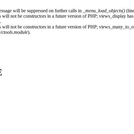
essage will be suppressed on further calls in
_menu_load_objects()
(lin
 will not be constructors in a future version of PHP; views_display has
.
s will not be constructors in a future version of PHP; views_many_to_o
s/ctools.module
).
Ε