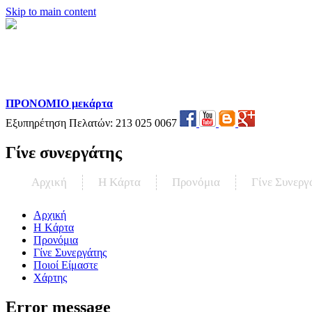
Skip to main content
ΠΡΟΝΟΜΙΟ μεκάρτα
Εξυπηρέτηση Πελατών:
213 025 0067
Γίνε συνεργάτης
Αρχική
Η Kάρτα
Προνόμια
Γίνε Συνεργ
Αρχική
Η Kάρτα
Προνόμια
Γίνε Συνεργάτης
Ποιοί Είμαστε
Χάρτης
Error message