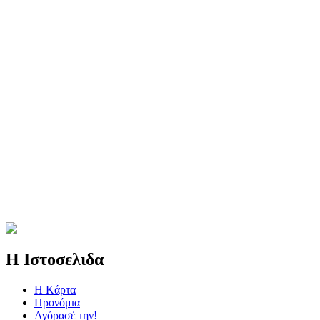
Η Ιστοσελιδα
Η Kάρτα
Προνόμια
Αγόρασέ την!