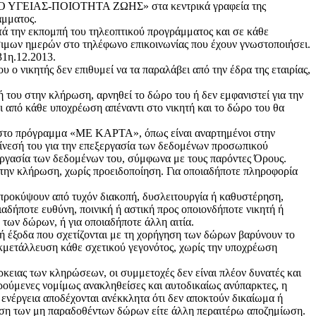
ΟΜΙΟ ΥΓΕΙΑΣ-ΠΟΙΟΤΗΤΑ ΖΩΗΣ» στα κεντρικά γραφεία της
άμματος.
τά την εκπομπή του τηλεοπτικού προγράμματος και σε κάθε
ιμων ημερών στο τηλέφωνο επικοινωνίας που έχουν γνωστοποιήσει.
31η.12.2013.
υ ο νικητής δεν επιθυμεί να τα παραλάβει από την έδρα της εταιρίας,
χή του στην κλήρωση, αρνηθεί το δώρο του ή δεν εμφανιστεί για την
από κάθε υποχρέωση απέναντι στο νικητή και το δώρο του θα
ς στο πρόγραμμα «ΜΕ ΚΑΡΤΑ», όπως είναι αναρτημένοι στην
νεσή του για την επεξεργασία των δεδομένων προσωπικού
ξεργασία των δεδομένων του, σύμφωνα με τους παρόντες Όρους.
 την κλήρωση, χωρίς προειδοποίηση. Για οποιαδήποτε πληροφορία
 προκύψουν από τυχόν διακοπή, δυσλειτουργία ή καθυστέρηση,
δήποτε ευθύνη, ποινική ή αστική προς οποιονδήποτε νικητή ή
 των δώρων, ή για οποιαδήποτε άλλη αιτία.
 ή έξοδα που σχετίζονται με τη χορήγηση των δώρων βαρύνουν το
κμετάλλευση κάθε σχετικού γεγονότος, χωρίς την υποχρέωση
κειας των κληρώσεων, οι συμμετοχές δεν είναι πλέον δυνατές και
ρούμενες νομίμως ανακληθείσες και αυτοδικαίως ανύπαρκτες, η
ενέργεια αποδέχονται ανέκκλητα ότι δεν αποκτούν δικαίωμα ή
δοση των μη παραδοθέντων δώρων είτε άλλη περαιτέρω αποζημίωση.