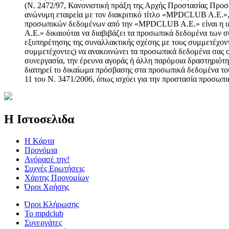
(Ν. 2472/97, Κανονιστική πράξη της Αρχής Προστασίας Προσω
ανώνυμη εταιρεία με τον διακριτικό τίτλο «MPDCLUB A.E.», 
προσωπικών δεδομένων από την «MPDCLUB A.E.» είναι η υπ
A.E.» δικαιούται να διαβιβάζει τα προσωπικά δεδομένα των σ
εξυπηρέτησης της συναλλακτικής σχέσης με τους συμμετέχοντ
συμμετέχοντες) να ανακοινώνει τα προσωπικά δεδομένα σας σ
συνεργασία, την έρευνα αγοράς ή άλλη παρόμοια δραστηριότη
διατηρεί το δικαίωμα πρόσβασης στα προσωπικά δεδομένα του
11 του Ν. 3471/2006, όπως ισχύει για την προστασία προσωπ
Η Ιστοσελιδα
Η Kάρτα
Προνόμια
Αγόρασέ την!
Συχνές Ερωτήσεις
Χάρτης Προνομίων
Όροι Χρήσης
Όροι Κλήρωσης
To mpdclub
Συνεργάτες