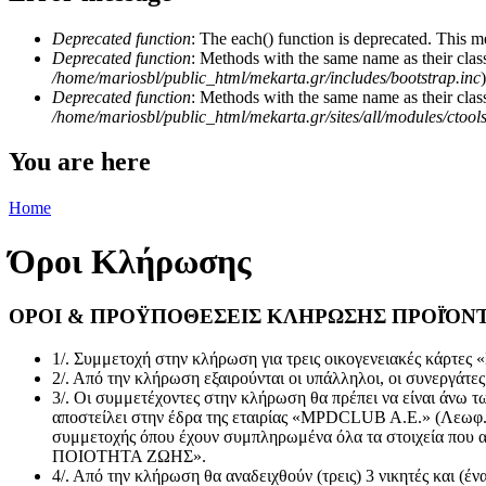
Deprecated function
: The each() function is deprecated. This m
Deprecated function
: Methods with the same name as their class
/home/mariosbl/public_html/mekarta.gr/includes/bootstrap.inc
)
Deprecated function
: Methods with the same name as their clas
/home/mariosbl/public_html/mekarta.gr/sites/all/modules/ctool
You are here
Home
Όροι Κλήρωσης
ΟΡΟΙ & ΠΡΟΫΠΟΘΕΣΕΙΣ ΚΛΗΡΩΣΗΣ ΠΡΟΪΌΝΤ
1/. Συμμετοχή στην κλήρωση για τρεις οικογενειακές κάρτ
2/. Από την κλήρωση εξαιρούνται οι υπάλληλοι, οι συνεργάτ
3/. Οι συμμετέχοντες στην κλήρωση θα πρέπει να είναι άνω τω
αποστείλει στην έδρα της εταιρίας «MPDCLUB A.E.» (Λεωφ. 
συμμετοχής όπου έχουν συμπληρωμένα όλα τα στοιχεία που 
ΠΟΙΟΤΗΤΑ ΖΩΗΣ».
4/. Από την κλήρωση θα αναδειχθούν (τρεις) 3 νικητές και (έν