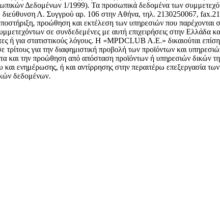
πικών Δεδομένων 1/1999). Τα προσωπικά δεδομένα των συμμετεχόντω
διεύθυνση Λ. Συγγρού αρ. 106 στην Αθήνα, τηλ. 2130250067, fax.2
οστήριξη, προώθηση και εκτέλεση των υπηρεσιών που παρέχονται σ
υμμετεχόντων σε συνδεδεμένες με αυτή επιχειρήσεις στην Ελλάδα κα
ες ή για στατιστικούς λόγους. Η «MPDCLUB A.E.» δικαιούται επίσης 
ε τρίτους για την διαφημιστική προβολή των προϊόντων και υπηρεσι
τα και την προώθηση από απόσταση προϊόντων ή υπηρεσιών δικών της
 και ενημέρωσης, ή και αντίρρησης στην περαιτέρω επεξεργασία των 
ικών δεδομένων.