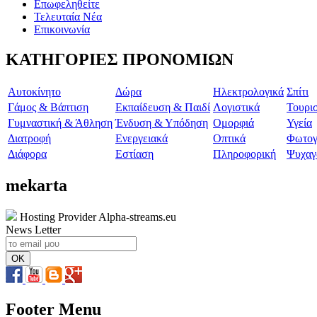
Επωφεληθείτε
Τελευταία Νέα
Επικοινωνία
ΚΑΤΗΓΟΡΙΕΣ ΠΡΟΝΟΜΙΩΝ
Aυτοκίνητο
Δώρα
Ηλεκτρολογικά
Σπίτι
Γάμος & Βάπτιση
Εκπαίδευση & Παιδί
Λογιστικά
Τουρι
Γυμναστική & Άθληση
Ένδυση & Υπόδηση
Ομορφιά
Υγεία
Διατροφή
Ενεργειακά
Οπτικά
Φωτογ
Διάφορα
Εστίαση
Πληροφορική
Ψυχαγ
mekarta
Hosting Provider Alpha-streams.eu
News Letter
Footer Menu