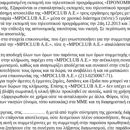
 προγραμματισμένη εκπομπή του τηλεοπτικού προγράμματος «ΠΡΟΝ
ς. Εξαιρούνται οι επαναληπτικές εκπομπές του τηλεοπτικού προγρ
ν επίσημη ιστοσελίδα της «ΜPDCLUB A.E.» τρεις εργάσιμες ημέρες με
εταιρία «MPDCLUB A.E.» μέσα σε χρονικό διάστημα (πέντε) 5 εργάσ
τά την εκπομπή του τηλεοπτικού προγράμματος την 24η.12.2013 και 
την επίδειξη της αστυνομικής ταυτότητας του νικητή. Σε περίπτωση πο
δα αποστολής.
ί στα στοιχεία επικοινωνίας, που έχει γνωστοποιήσει για την συμμετο
υς από την «MPDCLUB A.E.», τότε η «MPDCLUB A.E.» απαλλάσσεται 
λακτη αποδοχή όλων των όρων του παρόντος και των όρων συμμετοχή
υ στην κλήρωση, παρέχει στη «MPDCLUB A.E.» την ανέκκλητη συναί
γωνισμού, καθώς και αναγνωρίζει αποδέχεται και συναινεί στην επε
τεδήποτε τους όρους και τα δώρα, να αναβάλλει ή και να ματαιώσει
έφωνα επικοινωνίας της «MPDCLUB A.E.» (213-0250067-71).
α τυχόν άμεσες ή έμμεσες ζημίες, δαπάνες και έξοδα που μπορεί να
η των δώρων της κλήρωσης. Επίσης η «MPDCLUB A.E.» δεν υπέχει οια
/ή βλάβη σωματική ή υλική ήθελε προκληθεί σε αυτούς, κατά τη χρήση
να εξαργυρωθούν σε χρήμα ούτε να ανταλλαγούν με άλλα. Φόροι, τέλη
ν νικητών (όνομα, τόπο κατοικίας) στα ΜΜΕ και τη διαφημιστική ε
 ενέργειας, στις…………… ή μετά από τυχόν σύντμηση της χρονικής διάρ
δέν επάγονται αποτέλεσμα, ούτε δεσμεύουν πλέον οποιονδήποτε, θεω
ση αυτή οι συμμετέχοντες με τη συμμετοχή στην παρούσα προωθητική 
α ζητήσουν είτε τη συνέχιση του λήξαντος διαγωνισμού, είτε παρά