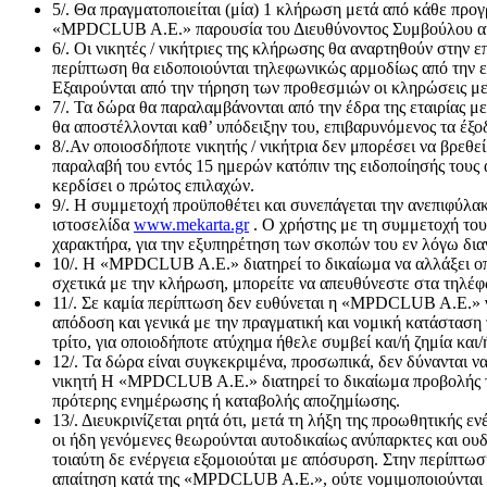
5/. Θα πραγματοποιείται (μία) 1 κλήρωση μετά από κάθε
«MPDCLUB A.E.» παρουσία του Διευθύνοντος Συμβούλου αυτή
6/. Οι νικητές / νικήτριες της κλήρωσης θα αναρτηθούν στη
περίπτωση θα ειδοποιούνται τηλεφωνικώς αρμοδίως από την 
Εξαιρούνται από την τήρηση των προθεσμιών οι κληρώσεις με
7/. Τα δώρα θα παραλαμβάνονται από την έδρα της εταιρίας με 
θα αποστέλλονται καθ’ υπόδειξην του, επιβαρυνόμενος τα έξο
8/.Αν οποιοσδήποτε νικητής / νικήτρια δεν μπορέσει να βρεθε
παραλαβή του εντός 15 ημερών κατόπιν της ειδοποίησής το
κερδίσει ο πρώτος επιλαχών.
9/. Η συμμετοχή προϋποθέτει και συνεπάγεται την ανεπιφύ
ιστοσελίδα
www.mekarta.gr
. Ο χρήστης με τη συμμετοχή το
χαρακτήρα, για την εξυπηρέτηση των σκοπών του εν λόγω δια
10/. Η «MPDCLUB A.E.» διατηρεί το δικαίωμα να αλλάξει οπο
σχετικά με την κλήρωση, μπορείτε να απευθύνεστε στα τηλ
11/. Σε καμία περίπτωση δεν ευθύνεται η «MPDCLUB A.E.» γι
απόδοση και γενικά με την πραγματική και νομική κατάστασ
τρίτο, για οποιοδήποτε ατύχημα ήθελε συμβεί και/ή ζημία και
12/. Τα δώρα είναι συγκεκριμένα, προσωπικά, δεν δύνανται 
νικητή Η «MPDCLUB A.E.» διατηρεί το δικαίωμα προβολής τω
πρότερης ενημέρωσης ή καταβολής αποζημίωσης.
13/. Διευκρινίζεται ρητά ότι, μετά τη λήξη της προωθητικής
οι ήδη γενόμενες θεωρούνται αυτοδικαίως ανύπαρκτες και ου
τοιαύτη δε ενέργεια εξομοιούται με απόσυρση. Στην περίπτω
απαίτηση κατά της «MPDCLUB A.E.», ούτε νομιμοποιούνται ν