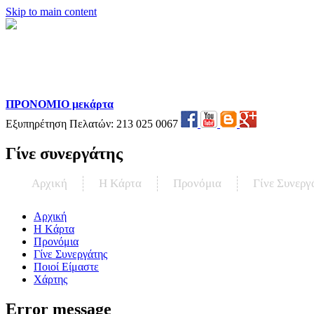
Skip to main content
ΠΡΟΝΟΜΙΟ μεκάρτα
Εξυπηρέτηση Πελατών:
213 025 0067
Γίνε συνεργάτης
Αρχική
Η Kάρτα
Προνόμια
Γίνε Συνεργ
Αρχική
Η Kάρτα
Προνόμια
Γίνε Συνεργάτης
Ποιοί Είμαστε
Χάρτης
Error message