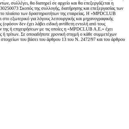
ν, συλλέγει, θα διατηρεί σε αρχείο και θα επεξεργάζεται η
130250073 Σκοπός της συλλογής, διατήρησης και επεξεργασίας των
το πλαίσιο των δραστηριοτήτων της εταιρείας. Η «MPDCLUB
ι στο εξωτερικό για λόγους λειτουργικής και μηχανογραφικής
(εφόσον δεν έχει λάβει ειδική αντίθετη εντολή από τους
ών της ή επιχειρήσεων με τις οποίες η «MPDCLUB A.E.» έχει
 ή τρίτων. Σε οποιαδήποτε χρονική στιγμή ο κάθε συμμετέχων
στοιχείων του βάσει του άρθρου 13 του Ν. 2472/97 και του άρθρου