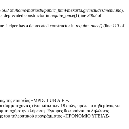
e
568
of
/home/mariosbl/public_html/mekarta.gr/includes/menu.inc
).
 a deprecated constructor in
require_once()
(line
3062
of
ne_helper has a deprecated constructor in
require_once()
(line
113
of
σίας, της εταιρείας «MPDCLUB A.E.».
οι συμμετέχοντες είναι κάτω των 18 ετών, πρέπει ο κηδεμόνας να
συμμετοχή στην κλήρωση. Έγκυρες θεωρούνται οι δηλώσεις
πομπής του τηλεοπτικού προγράμματος «ΠΡΟΝΟΜΙΟ ΥΓΕΙΑΣ-