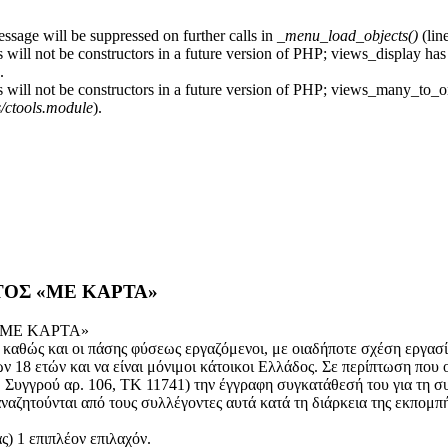
essage will be suppressed on further calls in
_menu_load_objects()
(lin
 will not be constructors in a future version of PHP; views_display has
.
s will not be constructors in a future version of PHP; views_many_to_o
s/ctools.module
).
ΟΣ «ΜΕ ΚΑΡΤΑ»
ες «ΜΕ ΚΑΡΤΑ»
ες καθώς και οι πάσης φύσεως εργαζόμενοι, με οιαδήποτε σχέση εργα
ν 18 ετών και να είναι μόνιμοι κάτοικοι Ελλάδος. Σε περίπτωση που 
Συγγρού αρ. 106, ΤΚ 11741) την έγγραφη συγκατάθεσή του για τη 
αναζητούνται από τους συλλέγοντες αυτά κατά τη διάρκεια της εκ
ας) 1 επιπλέον επιλαχόν.