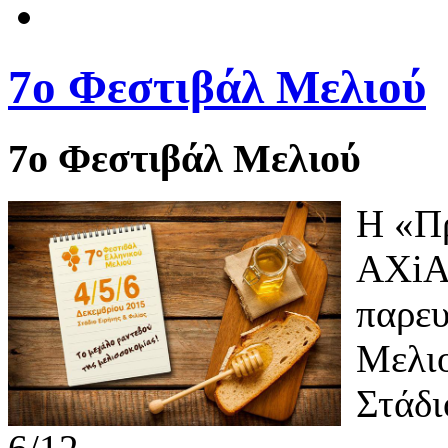
7ο Φεστιβάλ Μελιού
7ο Φεστιβάλ Μελιού
Η «Πρ
AXiA
παρευ
Μελιο
Στάδι