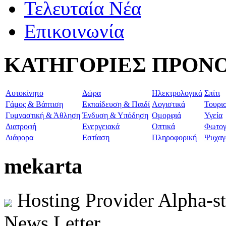
Τελευταία Νέα
Επικοινωνία
ΚΑΤΗΓΟΡΙΕΣ ΠΡΟΝ
Aυτοκίνητο
Δώρα
Ηλεκτρολογικά
Σπίτι
Γάμος & Βάπτιση
Εκπαίδευση & Παιδί
Λογιστικά
Τουρι
Γυμναστική & Άθληση
Ένδυση & Υπόδηση
Ομορφιά
Υγεία
Διατροφή
Ενεργειακά
Οπτικά
Φωτογ
Διάφορα
Εστίαση
Πληροφορική
Ψυχαγ
mekarta
Hosting Provider Alpha-s
News Letter