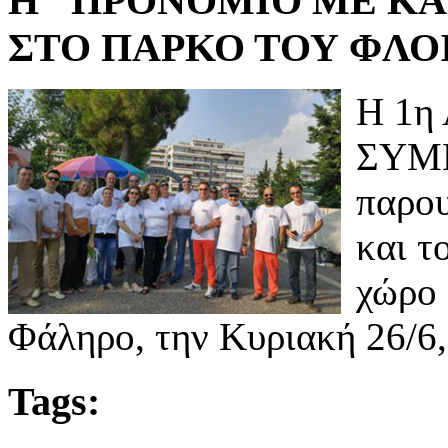
H "ΠΡΟΝΟΜΙΟ ΜΕ ΚΑΡ
ΣΤΟ ΠΑΡΚΟ ΤΟΥ ΦΛΟ
Η 1η
ΣΥΜΒ
παρου
και τ
χώρο 
Φάληρο, την Κυριακή 26/6,
Tags: