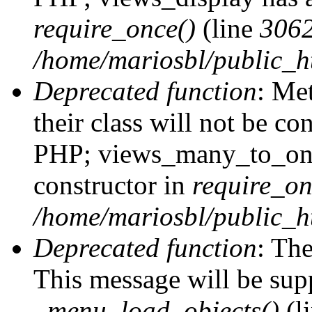
require_once()
(line
306
/home/mariosbl/public_ht
Deprecated function
: Me
their class will not be co
PHP; views_many_to_one
constructor in
require_on
/home/mariosbl/public_ht
Deprecated function
: The
This message will be supp
_menu_load_objects()
(l