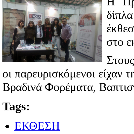
Η "Πρ
δίπλα
έκθε
στο ε
Στους
οι παρευρισκόμενοι είχαν 
Βραδινά Φορέματα, Βαπτιστ
Tags:
ΕΚΘΕΣΗ