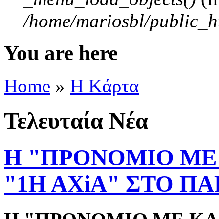
/home/mariosbl/public_h
You are here
Home
»
Η Kάρτα
Τελευταία Νέα
H "ΠΡΟΝΟΜΙΟ ΜΕ 
"1Η ΑΧiΑ" ΣΤΟ Π