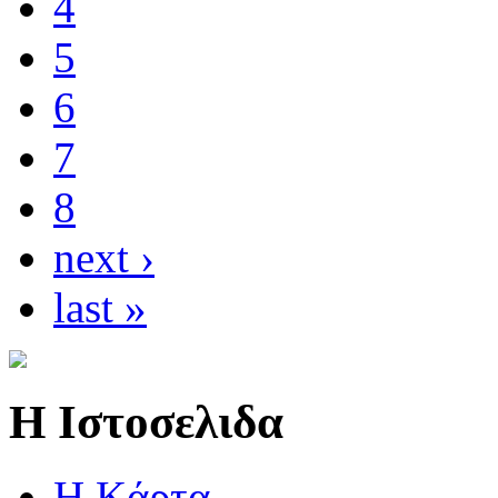
4
5
6
7
8
next ›
last »
Η Ιστοσελιδα
Η Kάρτα