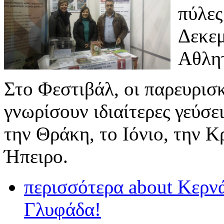
πύλες
Δεκεμ
Αθλητ
Στο Φεστιβάλ, οι παρευρισκ
γνωρίσουν ιδιαίτερες γεύσε
την Θράκη, το Ιόνιο, την Κ
Ήπειρο.
περισσότερα
about Κερνά
Γλυφάδα!