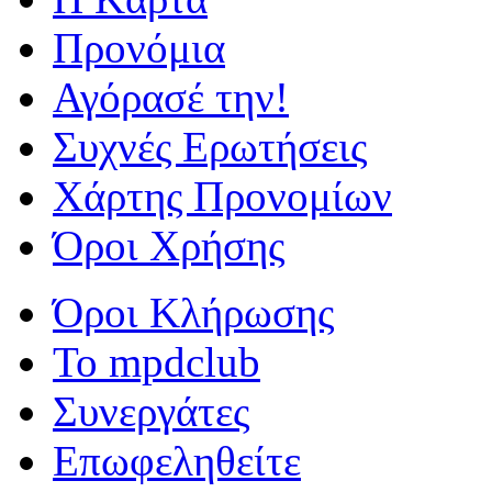
Προνόμια
Αγόρασέ την!
Συχνές Ερωτήσεις
Χάρτης Προνομίων
Όροι Χρήσης
Όροι Κλήρωσης
To mpdclub
Συνεργάτες
Επωφεληθείτε