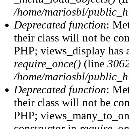
/home/mariosbl/public_h
Deprecated function
: Me
their class will not be co
PHP; views_display has a
require_once()
(line
306
/home/mariosbl/public_ht
Deprecated function
: Me
their class will not be co
PHP; views_many_to_one
constructor in
require_on