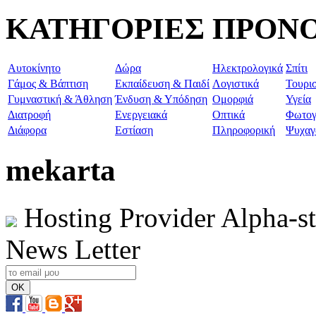
ΚΑΤΗΓΟΡΙΕΣ ΠΡΟΝ
Aυτοκίνητο
Δώρα
Ηλεκτρολογικά
Σπίτι
Γάμος & Βάπτιση
Εκπαίδευση & Παιδί
Λογιστικά
Τουρι
Γυμναστική & Άθληση
Ένδυση & Υπόδηση
Ομορφιά
Υγεία
Διατροφή
Ενεργειακά
Οπτικά
Φωτογ
Διάφορα
Εστίαση
Πληροφορική
Ψυχαγ
mekarta
Hosting Provider Alpha-s
News Letter