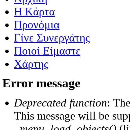
Η Kάρτα
Προνόμια
Γίνε Συνεργάτης
Ποιοί Είμαστε
Χάρτης
Error message
Deprecated function
: The
This message will be supp
_menu_load_objects()
(l