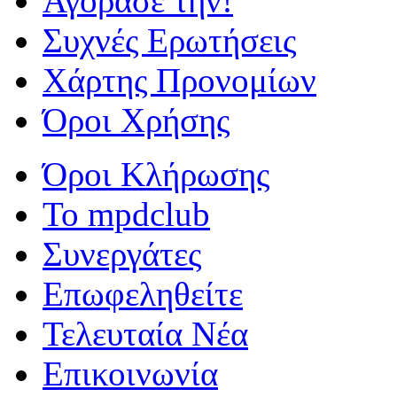
Αγόρασέ την!
Συχνές Ερωτήσεις
Χάρτης Προνομίων
Όροι Χρήσης
Όροι Κλήρωσης
To mpdclub
Συνεργάτες
Επωφεληθείτε
Τελευταία Νέα
Επικοινωνία