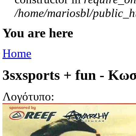
/home/mariosbl/public_ht
You are here
Home
3sxsports + fun - Κω
Λογότυπο: