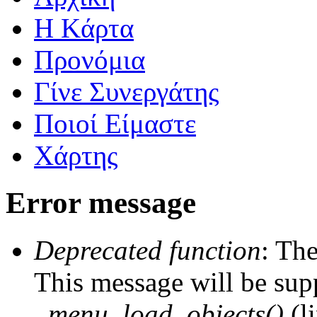
Η Kάρτα
Προνόμια
Γίνε Συνεργάτης
Ποιοί Είμαστε
Χάρτης
Error message
Deprecated function
: The
This message will be supp
_menu_load_objects()
(l