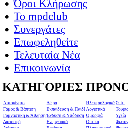
Όροι Κλήρωσης
To mpdclub
Συνεργάτες
Επωφεληθείτε
Τελευταία Νέα
Επικοινωνία
ΚΑΤΗΓΟΡΙΕΣ ΠΡΟΝ
Aυτοκίνητο
Δώρα
Ηλεκτρολογικά
Σπίτι
Γάμος & Βάπτιση
Εκπαίδευση & Παιδί
Λογιστικά
Τουρι
Γυμναστική & Άθληση
Ένδυση & Υπόδηση
Ομορφιά
Υγεία
Διατροφή
Ενεργειακά
Οπτικά
Φωτογ
Διάφορα
Εστίαση
Πληροφορική
Ψυχαγ