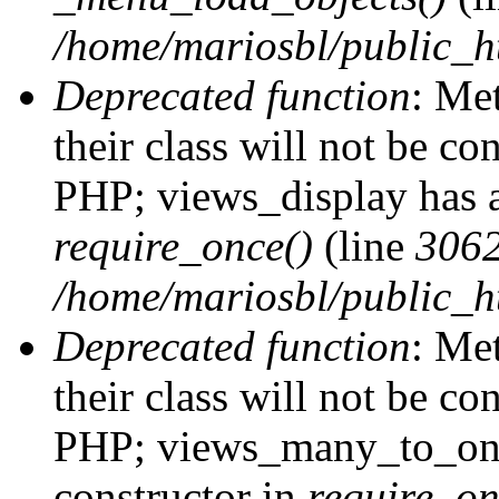
/home/mariosbl/public_h
Deprecated function
: Me
their class will not be co
PHP; views_display has a
require_once()
(line
306
/home/mariosbl/public_ht
Deprecated function
: Me
their class will not be co
PHP; views_many_to_one
constructor in
require_on