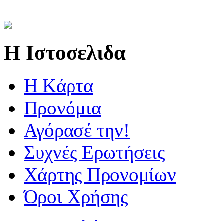
Η Ιστοσελιδα
Η Kάρτα
Προνόμια
Αγόρασέ την!
Συχνές Ερωτήσεις
Χάρτης Προνομίων
Όροι Χρήσης