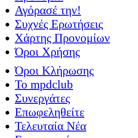
Αγόρασέ την!
Συχνές Ερωτήσεις
Χάρτης Προνομίων
Όροι Χρήσης
Όροι Κλήρωσης
To mpdclub
Συνεργάτες
Επωφεληθείτε
Τελευταία Νέα