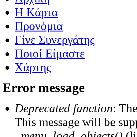
Η Kάρτα
Προνόμια
Γίνε Συνεργάτης
Ποιοί Είμαστε
Χάρτης
Error message
Deprecated function
: The
This message will be supp
_menu_load_objects()
(l