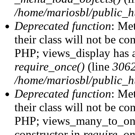
/home/mariosbl/public_h
Deprecated function
: Me
their class will not be co
PHP; views_display has a
require_once()
(line
306
/home/mariosbl/public_ht
Deprecated function
: Me
their class will not be co
PHP; views_many_to_one
constructor in
require_on