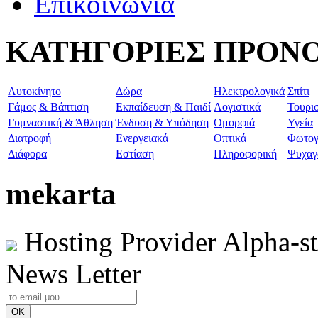
Επικοινωνία
ΚΑΤΗΓΟΡΙΕΣ ΠΡΟΝ
Aυτοκίνητο
Δώρα
Ηλεκτρολογικά
Σπίτι
Γάμος & Βάπτιση
Εκπαίδευση & Παιδί
Λογιστικά
Τουρι
Γυμναστική & Άθληση
Ένδυση & Υπόδηση
Ομορφιά
Υγεία
Διατροφή
Ενεργειακά
Οπτικά
Φωτογ
Διάφορα
Εστίαση
Πληροφορική
Ψυχαγ
mekarta
Hosting Provider Alpha-s
News Letter