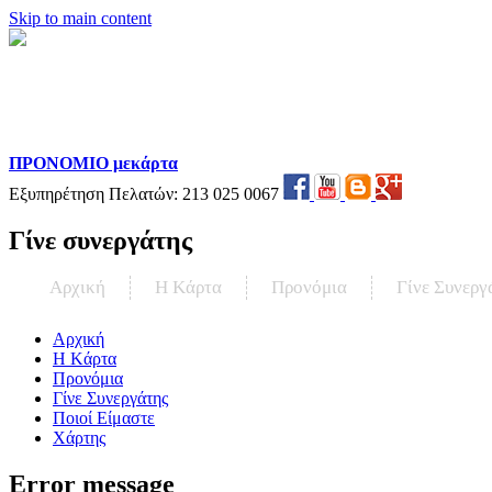
Skip to main content
ΠΡΟΝΟΜΙΟ μεκάρτα
Εξυπηρέτηση Πελατών:
213 025 0067
Γίνε συνεργάτης
Αρχική
Η Kάρτα
Προνόμια
Γίνε Συνεργ
Αρχική
Η Kάρτα
Προνόμια
Γίνε Συνεργάτης
Ποιοί Είμαστε
Χάρτης
Error message