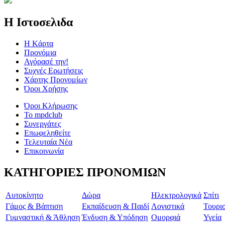
Η Ιστοσελιδα
Η Kάρτα
Προνόμια
Αγόρασέ την!
Συχνές Ερωτήσεις
Χάρτης Προνομίων
Όροι Χρήσης
Όροι Κλήρωσης
To mpdclub
Συνεργάτες
Επωφεληθείτε
Τελευταία Νέα
Επικοινωνία
ΚΑΤΗΓΟΡΙΕΣ ΠΡΟΝΟΜΙΩΝ
Aυτοκίνητο
Δώρα
Ηλεκτρολογικά
Σπίτι
Γάμος & Βάπτιση
Εκπαίδευση & Παιδί
Λογιστικά
Τουρι
Γυμναστική & Άθληση
Ένδυση & Υπόδηση
Ομορφιά
Υγεία