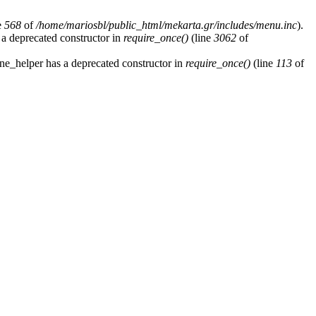
e
568
of
/home/mariosbl/public_html/mekarta.gr/includes/menu.inc
).
 a deprecated constructor in
require_once()
(line
3062
of
ne_helper has a deprecated constructor in
require_once()
(line
113
of