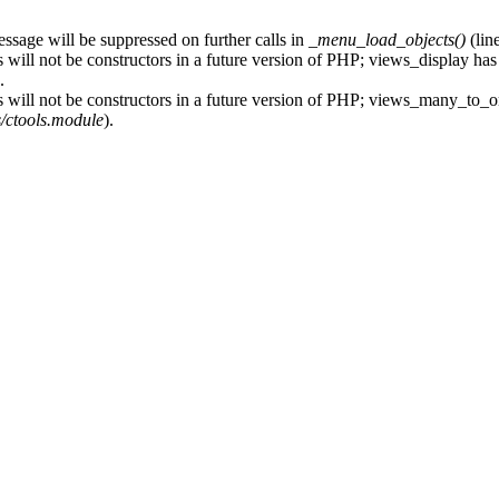
essage will be suppressed on further calls in
_menu_load_objects()
(lin
 will not be constructors in a future version of PHP; views_display has
.
s will not be constructors in a future version of PHP; views_many_to_o
s/ctools.module
).