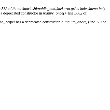
e
568
of
/home/mariosbl/public_html/mekarta.gr/includes/menu.inc
).
 a deprecated constructor in
require_once()
(line
3062
of
ne_helper has a deprecated constructor in
require_once()
(line
113
of