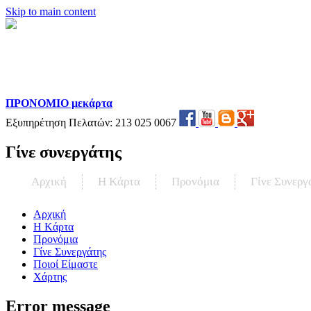
Skip to main content
ΠΡΟΝΟΜΙΟ μεκάρτα
Εξυπηρέτηση Πελατών:
213 025 0067
Γίνε συνεργάτης
Αρχική
Η Kάρτα
Προνόμια
Γίνε Συνεργ
Αρχική
Η Kάρτα
Προνόμια
Γίνε Συνεργάτης
Ποιοί Είμαστε
Χάρτης
Error message