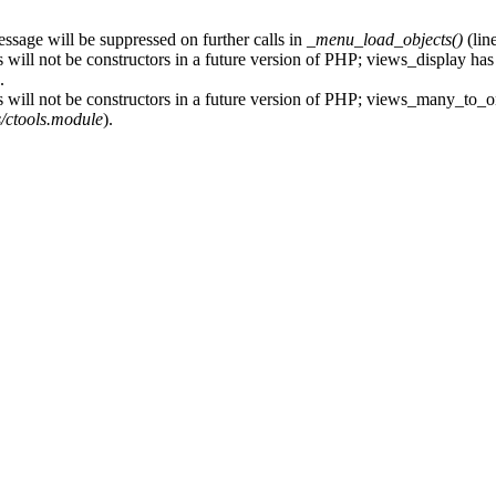
essage will be suppressed on further calls in
_menu_load_objects()
(lin
 will not be constructors in a future version of PHP; views_display has
.
s will not be constructors in a future version of PHP; views_many_to_o
s/ctools.module
).