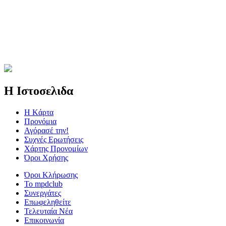
Η Ιστοσελιδα
Η Kάρτα
Προνόμια
Αγόρασέ την!
Συχνές Ερωτήσεις
Χάρτης Προνομίων
Όροι Χρήσης
Όροι Κλήρωσης
To mpdclub
Συνεργάτες
Επωφεληθείτε
Τελευταία Νέα
Επικοινωνία