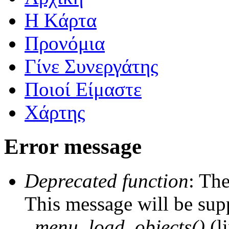
Η Kάρτα
Προνόμια
Γίνε Συνεργάτης
Ποιοί Είμαστε
Χάρτης
Error message
Deprecated function
: The
This message will be supp
_menu_load_objects()
(l