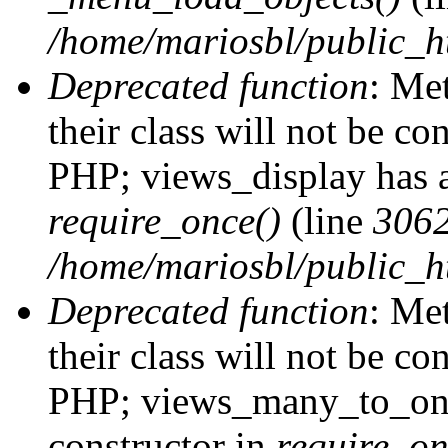
/home/mariosbl/public_h
Deprecated function
: Me
their class will not be co
PHP; views_display has a
require_once()
(line
306
/home/mariosbl/public_ht
Deprecated function
: Me
their class will not be co
PHP; views_many_to_one
constructor in
require_on