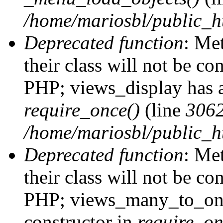
/home/mariosbl/public_h
Deprecated function
: Me
their class will not be co
PHP; views_display has a
require_once()
(line
306
/home/mariosbl/public_ht
Deprecated function
: Me
their class will not be co
PHP; views_many_to_one
constructor in
require_on