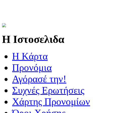
Η Ιστοσελιδα
Η Kάρτα
Προνόμια
Αγόρασέ την!
Συχνές Ερωτήσεις
Χάρτης Προνομίων
Όροι Χρήσης