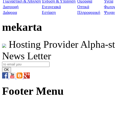
Γυμναστική & Άθληση
Ένδυση & Υπόδηση
Ομορφιά
Υγεία
Διατροφή
Ενεργειακά
Οπτικά
Φωτογ
Διάφορα
Εστίαση
Πληροφορική
Ψυχαγ
mekarta
Hosting Provider Alpha-s
News Letter
Footer Menu