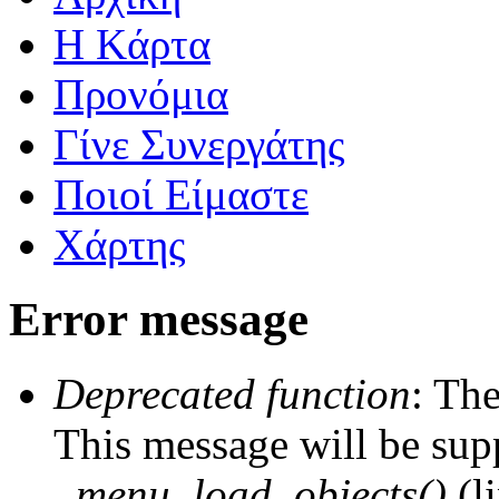
Η Kάρτα
Προνόμια
Γίνε Συνεργάτης
Ποιοί Είμαστε
Χάρτης
Error message
Deprecated function
: The
This message will be supp
_menu_load_objects()
(l