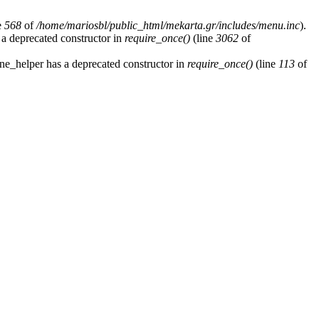
e
568
of
/home/mariosbl/public_html/mekarta.gr/includes/menu.inc
).
 a deprecated constructor in
require_once()
(line
3062
of
ne_helper has a deprecated constructor in
require_once()
(line
113
of