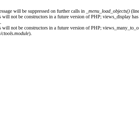
essage will be suppressed on further calls in
_menu_load_objects()
(lin
 will not be constructors in a future version of PHP; views_display has
.
s will not be constructors in a future version of PHP; views_many_to_o
s/ctools.module
).