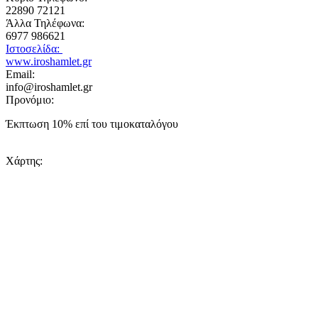
22890 72121
Άλλα Τηλέφωνα:
6977 986621
Ιστοσελίδα:
www.iroshamlet.gr
Email:
info@iroshamlet.gr
Προνόμιο:
Έκπτωση 10% επί του τιμοκαταλόγου
Χάρτης: