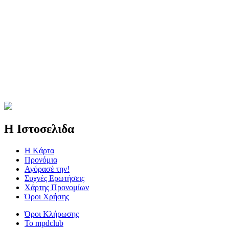
Η Ιστοσελιδα
Η Kάρτα
Προνόμια
Αγόρασέ την!
Συχνές Ερωτήσεις
Χάρτης Προνομίων
Όροι Χρήσης
Όροι Κλήρωσης
To mpdclub