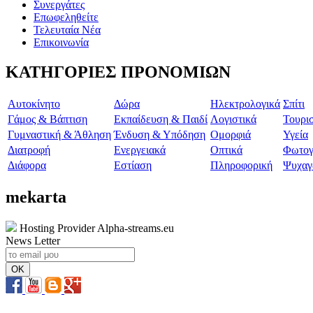
Συνεργάτες
Επωφεληθείτε
Τελευταία Νέα
Επικοινωνία
ΚΑΤΗΓΟΡΙΕΣ ΠΡΟΝΟΜΙΩΝ
Aυτοκίνητο
Δώρα
Ηλεκτρολογικά
Σπίτι
Γάμος & Βάπτιση
Εκπαίδευση & Παιδί
Λογιστικά
Τουρι
Γυμναστική & Άθληση
Ένδυση & Υπόδηση
Ομορφιά
Υγεία
Διατροφή
Ενεργειακά
Οπτικά
Φωτογ
Διάφορα
Εστίαση
Πληροφορική
Ψυχαγ
mekarta
Hosting Provider Alpha-streams.eu
News Letter