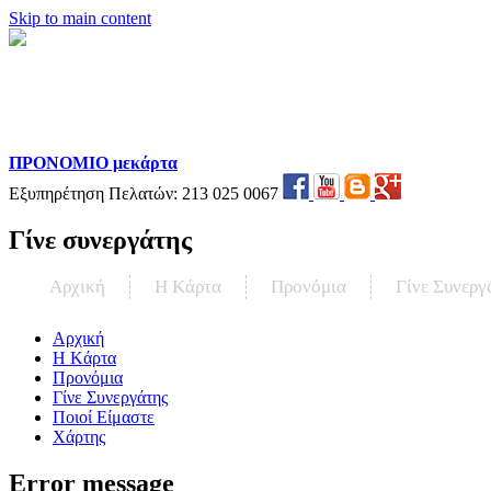
Skip to main content
ΠΡΟΝΟΜΙΟ μεκάρτα
Εξυπηρέτηση Πελατών:
213 025 0067
Γίνε συνεργάτης
Αρχική
Η Kάρτα
Προνόμια
Γίνε Συνεργ
Αρχική
Η Kάρτα
Προνόμια
Γίνε Συνεργάτης
Ποιοί Είμαστε
Χάρτης
Error message