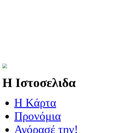
Η Ιστοσελιδα
Η Kάρτα
Προνόμια
Αγόρασέ την!