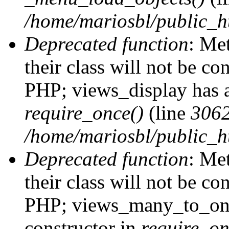
/home/mariosbl/public_h
Deprecated function
: Me
their class will not be co
PHP; views_display has a
require_once()
(line
306
/home/mariosbl/public_ht
Deprecated function
: Me
their class will not be co
PHP; views_many_to_one
constructor in
require_on