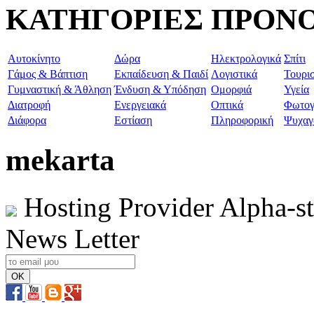
ΚΑΤΗΓΟΡΙΕΣ ΠΡΟΝ
Aυτοκίνητο
Δώρα
Ηλεκτρολογικά
Σπίτι
Γάμος & Βάπτιση
Εκπαίδευση & Παιδί
Λογιστικά
Τουρι
Γυμναστική & Άθληση
Ένδυση & Υπόδηση
Ομορφιά
Υγεία
Διατροφή
Ενεργειακά
Οπτικά
Φωτογ
Διάφορα
Εστίαση
Πληροφορική
Ψυχαγ
mekarta
Hosting Provider Alpha-s
News Letter