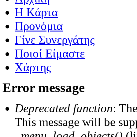
Η Kάρτα
Προνόμια
Γίνε Συνεργάτης
Ποιοί Είμαστε
Χάρτης
Error message
Deprecated function
: The
This message will be supp
_menu_load_objects()
(l