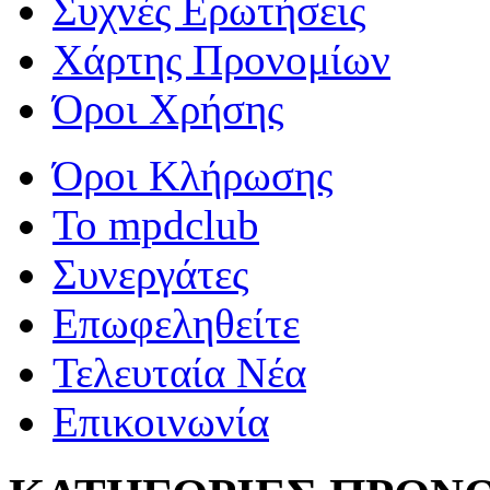
Συχνές Ερωτήσεις
Χάρτης Προνομίων
Όροι Χρήσης
Όροι Κλήρωσης
To mpdclub
Συνεργάτες
Επωφεληθείτε
Τελευταία Νέα
Επικοινωνία