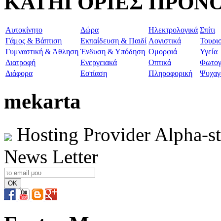
ΚΑΤΗΓΟΡΙΕΣ ΠΡΟΝ
Aυτοκίνητο
Δώρα
Ηλεκτρολογικά
Σπίτι
Γάμος & Βάπτιση
Εκπαίδευση & Παιδί
Λογιστικά
Τουρι
Γυμναστική & Άθληση
Ένδυση & Υπόδηση
Ομορφιά
Υγεία
Διατροφή
Ενεργειακά
Οπτικά
Φωτογ
Διάφορα
Εστίαση
Πληροφορική
Ψυχαγ
mekarta
Hosting Provider Alpha-s
News Letter