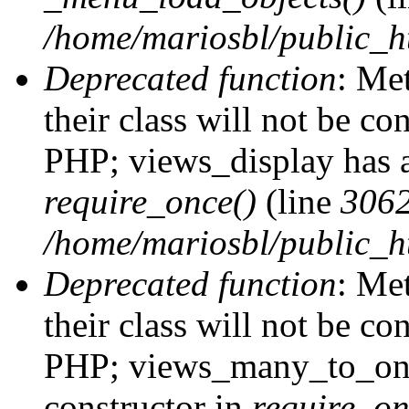
/home/mariosbl/public_h
Deprecated function
: Me
their class will not be co
PHP; views_display has a
require_once()
(line
306
/home/mariosbl/public_ht
Deprecated function
: Me
their class will not be co
PHP; views_many_to_one
constructor in
require_on