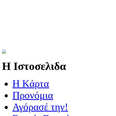
Η Ιστοσελιδα
Η Kάρτα
Προνόμια
Αγόρασέ την!