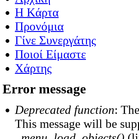
Η Kάρτα
Προνόμια
Γίνε Συνεργάτης
Ποιοί Είμαστε
Χάρτης
Error message
Deprecated function
: The
This message will be supp
_menu_load_objects()
(l