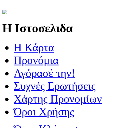
Η Ιστοσελιδα
Η Kάρτα
Προνόμια
Αγόρασέ την!
Συχνές Ερωτήσεις
Χάρτης Προνομίων
Όροι Χρήσης