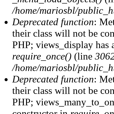
/home/mariosbl/public_h
Deprecated function
: Me
their class will not be co
PHP; views_display has a
require_once()
(line
306
/home/mariosbl/public_ht
Deprecated function
: Me
their class will not be co
PHP; views_many_to_one
constructor in
require_on