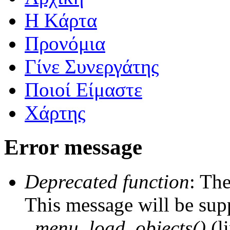
Η Kάρτα
Προνόμια
Γίνε Συνεργάτης
Ποιοί Είμαστε
Χάρτης
Error message
Deprecated function
: The
This message will be supp
_menu_load_objects()
(l