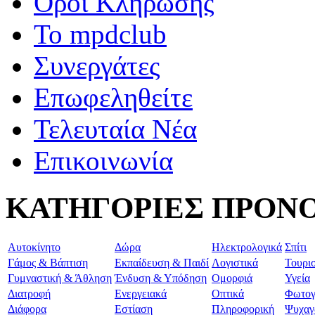
Όροι Κλήρωσης
To mpdclub
Συνεργάτες
Επωφεληθείτε
Τελευταία Νέα
Επικοινωνία
ΚΑΤΗΓΟΡΙΕΣ ΠΡΟΝ
Aυτοκίνητο
Δώρα
Ηλεκτρολογικά
Σπίτι
Γάμος & Βάπτιση
Εκπαίδευση & Παιδί
Λογιστικά
Τουρι
Γυμναστική & Άθληση
Ένδυση & Υπόδηση
Ομορφιά
Υγεία
Διατροφή
Ενεργειακά
Οπτικά
Φωτογ
Διάφορα
Εστίαση
Πληροφορική
Ψυχαγ