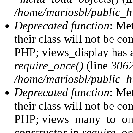
/home/mariosbl/public_h
Deprecated function
: Me
their class will not be co
PHP; views_display has a
require_once()
(line
306
/home/mariosbl/public_ht
Deprecated function
: Me
their class will not be co
PHP; views_many_to_one
constructor in
require_on