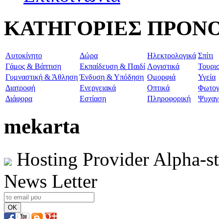
ΚΑΤΗΓΟΡΙΕΣ ΠΡΟΝ
Aυτοκίνητο
Δώρα
Ηλεκτρολογικά
Σπίτι
Γάμος & Βάπτιση
Εκπαίδευση & Παιδί
Λογιστικά
Τουρι
Γυμναστική & Άθληση
Ένδυση & Υπόδηση
Ομορφιά
Υγεία
Διατροφή
Ενεργειακά
Οπτικά
Φωτογ
Διάφορα
Εστίαση
Πληροφορική
Ψυχαγ
mekarta
Hosting Provider Alpha-s
News Letter