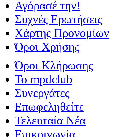
Αγόρασέ την!
Συχνές Ερωτήσεις
Χάρτης Προνομίων
Όροι Χρήσης
Όροι Κλήρωσης
To mpdclub
Συνεργάτες
Επωφεληθείτε
Τελευταία Νέα
Επικοινωνία