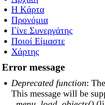
Η Kάρτα
Προνόμια
Γίνε Συνεργάτης
Ποιοί Είμαστε
Χάρτης
Error message
Deprecated function
: The
This message will be supp
_menu_load_objects()
(l