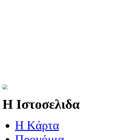
Η Ιστοσελιδα
Η Kάρτα
Προνόμια