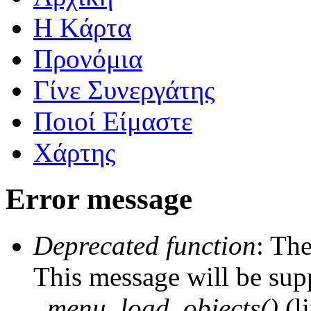
Η Kάρτα
Προνόμια
Γίνε Συνεργάτης
Ποιοί Είμαστε
Χάρτης
Error message
Deprecated function
: The
This message will be supp
_menu_load_objects()
(l