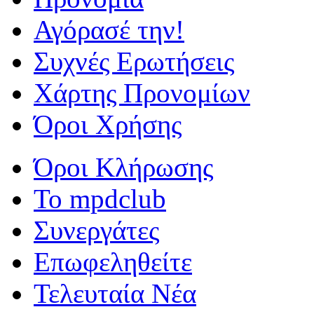
Αγόρασέ την!
Συχνές Ερωτήσεις
Χάρτης Προνομίων
Όροι Χρήσης
Όροι Κλήρωσης
To mpdclub
Συνεργάτες
Επωφεληθείτε
Τελευταία Νέα