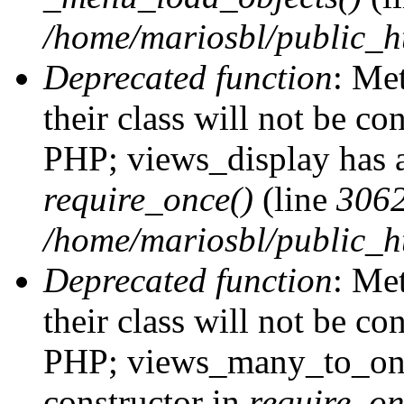
/home/mariosbl/public_h
Deprecated function
: Me
their class will not be co
PHP; views_display has a
require_once()
(line
306
/home/mariosbl/public_ht
Deprecated function
: Me
their class will not be co
PHP; views_many_to_one
constructor in
require_on