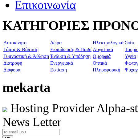
Επικοινωνία
ΚΑΤΗΓΟΡΙΕΣ ΠΡΟΝ
Aυτοκίνητο
Δώρα
Ηλεκτρολογικά
Σπίτι
Γάμος & Βάπτιση
Εκπαίδευση & Παιδί
Λογιστικά
Τουρι
Γυμναστική & Άθληση
Ένδυση & Υπόδηση
Ομορφιά
Υγεία
Διατροφή
Ενεργειακά
Οπτικά
Φωτογ
Διάφορα
Εστίαση
Πληροφορική
Ψυχαγ
mekarta
Hosting Provider Alpha-s
News Letter