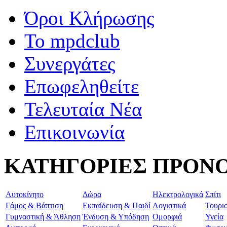
Όροι Κλήρωσης
To mpdclub
Συνεργάτες
Επωφεληθείτε
Τελευταία Νέα
Επικοινωνία
ΚΑΤΗΓΟΡΙΕΣ ΠΡΟΝ
Aυτοκίνητο
Δώρα
Ηλεκτρολογικά
Σπίτι
Γάμος & Βάπτιση
Εκπαίδευση & Παιδί
Λογιστικά
Τουρι
Γυμναστική & Άθληση
Ένδυση & Υπόδηση
Ομορφιά
Υγεία