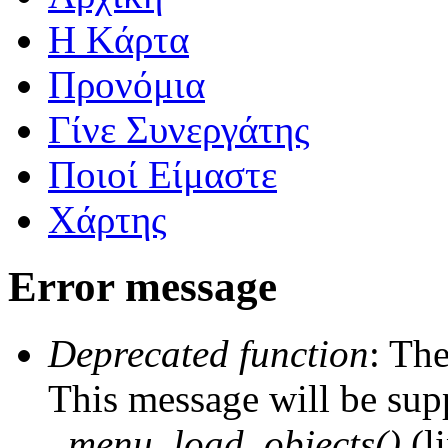
Η Kάρτα
Προνόμια
Γίνε Συνεργάτης
Ποιοί Είμαστε
Χάρτης
Error message
Deprecated function
: The
This message will be supp
_menu_load_objects()
(l