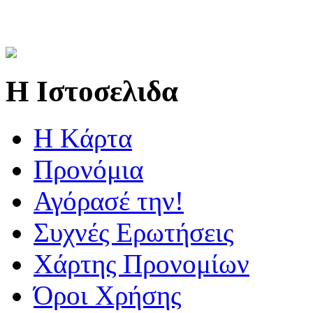
Η Ιστοσελιδα
Η Kάρτα
Προνόμια
Αγόρασέ την!
Συχνές Ερωτήσεις
Χάρτης Προνομίων
Όροι Χρήσης