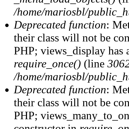
/home/mariosbl/public_h
Deprecated function
: Me
their class will not be co
PHP; views_display has a
require_once()
(line
306
/home/mariosbl/public_ht
Deprecated function
: Me
their class will not be co
PHP; views_many_to_one
constructor in
require_on