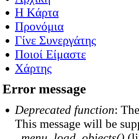
Η Kάρτα
Προνόμια
Γίνε Συνεργάτης
Ποιοί Είμαστε
Χάρτης
Error message
Deprecated function
: The
This message will be supp
_menu_load_objects()
(l