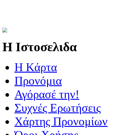
Η Ιστοσελιδα
Η Kάρτα
Προνόμια
Αγόρασέ την!
Συχνές Ερωτήσεις
Χάρτης Προνομίων
Όροι Χρήσης