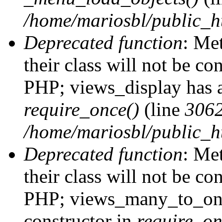
/home/mariosbl/public_h
Deprecated function
: Me
their class will not be co
PHP; views_display has a
require_once()
(line
306
/home/mariosbl/public_ht
Deprecated function
: Me
their class will not be co
PHP; views_many_to_one
constructor in
require_on