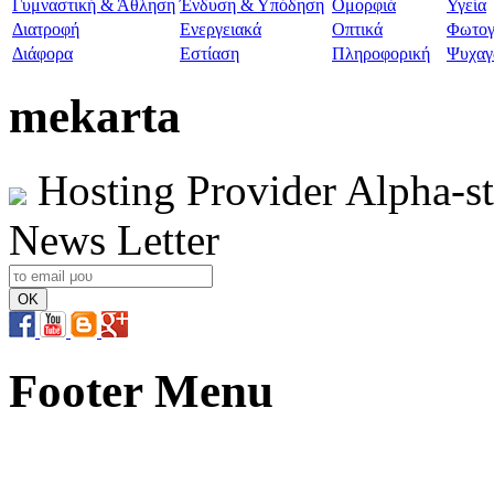
Γυμναστική & Άθληση
Ένδυση & Υπόδηση
Ομορφιά
Υγεία
Διατροφή
Ενεργειακά
Οπτικά
Φωτογ
Διάφορα
Εστίαση
Πληροφορική
Ψυχαγ
mekarta
Hosting Provider Alpha-s
News Letter
Footer Menu