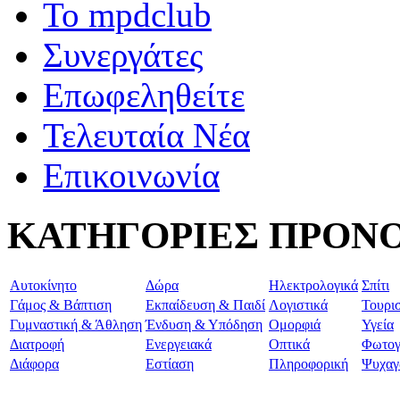
To mpdclub
Συνεργάτες
Επωφεληθείτε
Τελευταία Νέα
Επικοινωνία
ΚΑΤΗΓΟΡΙΕΣ ΠΡΟΝ
Aυτοκίνητο
Δώρα
Ηλεκτρολογικά
Σπίτι
Γάμος & Βάπτιση
Εκπαίδευση & Παιδί
Λογιστικά
Τουρι
Γυμναστική & Άθληση
Ένδυση & Υπόδηση
Ομορφιά
Υγεία
Διατροφή
Ενεργειακά
Οπτικά
Φωτογ
Διάφορα
Εστίαση
Πληροφορική
Ψυχαγ