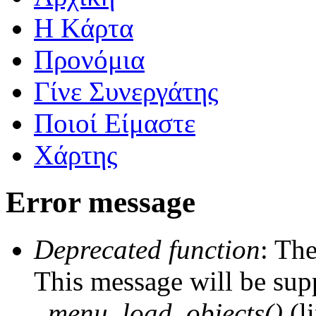
Η Kάρτα
Προνόμια
Γίνε Συνεργάτης
Ποιοί Είμαστε
Χάρτης
Error message
Deprecated function
: The
This message will be supp
_menu_load_objects()
(l