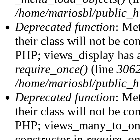
/home/mariosbl/public_h
Deprecated function
: Me
their class will not be co
PHP; views_display has a
require_once()
(line
306
/home/mariosbl/public_ht
Deprecated function
: Me
their class will not be co
PHP; views_many_to_one
constructor in
require_on