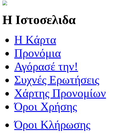
Η Ιστοσελιδα
Η Kάρτα
Προνόμια
Αγόρασέ την!
Συχνές Ερωτήσεις
Χάρτης Προνομίων
Όροι Χρήσης
Όροι Κλήρωσης