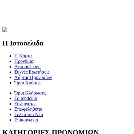
Η Ιστοσελιδα
Η Kάρτα
Προνόμια
Αγόρασέ την!
Συχνές Ερωτήσεις
Χάρτης Προνομίων
Όροι Χρήσης
Όροι Κλήρωσης
To mpdclub
Συνεργάτες
Επωφεληθείτε
Τελευταία Νέα
Επικοινωνία
ΚΑΤΗΓΟΡΙΕΣ ΠΡΟΝΟΜΙΩΝ