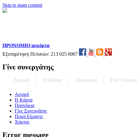
Skip to main content
ΠΡΟΝΟΜΙΟ μεκάρτα
Εξυπηρέτηση Πελατών:
213 025 0067
Γίνε συνεργάτης
Αρχική
Η Kάρτα
Προνόμια
Γίνε Συνεργ
Αρχική
Η Kάρτα
Προνόμια
Γίνε Συνεργάτης
Ποιοί Είμαστε
Χάρτης
Error message