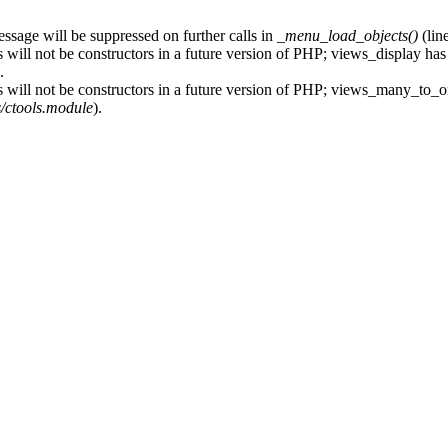
essage will be suppressed on further calls in
_menu_load_objects()
(lin
 will not be constructors in a future version of PHP; views_display has
.
s will not be constructors in a future version of PHP; views_many_to_o
s/ctools.module
).