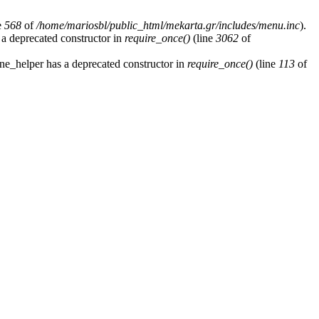
e
568
of
/home/mariosbl/public_html/mekarta.gr/includes/menu.inc
).
 a deprecated constructor in
require_once()
(line
3062
of
ne_helper has a deprecated constructor in
require_once()
(line
113
of