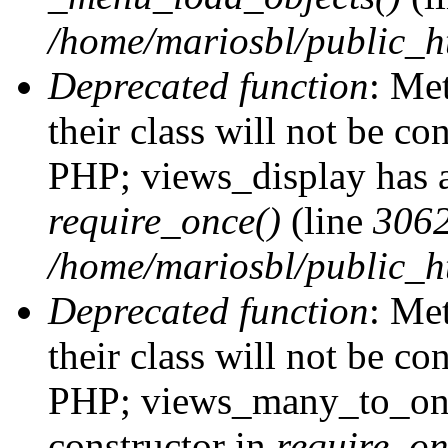
/home/mariosbl/public_h
Deprecated function
: Me
their class will not be co
PHP; views_display has a
require_once()
(line
306
/home/mariosbl/public_ht
Deprecated function
: Me
their class will not be co
PHP; views_many_to_one
constructor in
require_on