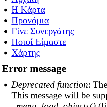
Η Kάρτα
Προνόμια
Γίνε Συνεργάτης
Ποιοί Είμαστε
Χάρτης
Error message
Deprecated function
: The
This message will be supp
_menu_load_objects()
(l