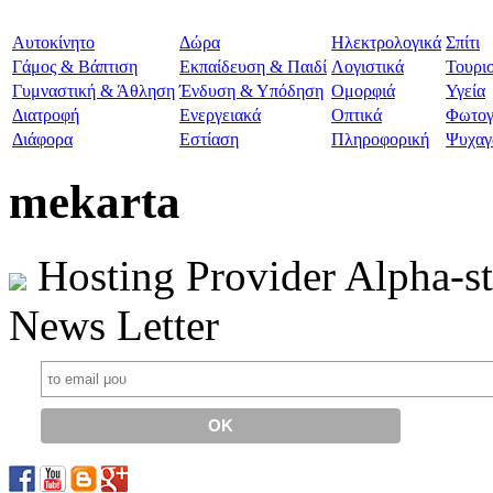
Aυτοκίνητο
Δώρα
Ηλεκτρολογικά
Σπίτι
Γάμος & Βάπτιση
Εκπαίδευση & Παιδί
Λογιστικά
Τουρι
Γυμναστική & Άθληση
Ένδυση & Υπόδηση
Ομορφιά
Υγεία
Διατροφή
Ενεργειακά
Οπτικά
Φωτογ
Διάφορα
Εστίαση
Πληροφορική
Ψυχαγ
mekarta
Hosting Provider Alpha-s
News Letter