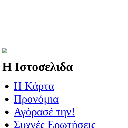
Η Ιστοσελιδα
Η Kάρτα
Προνόμια
Αγόρασέ την!
Συχνές Ερωτήσεις