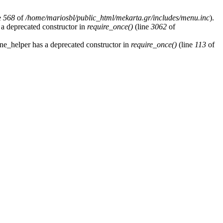
e
568
of
/home/mariosbl/public_html/mekarta.gr/includes/menu.inc
).
 a deprecated constructor in
require_once()
(line
3062
of
ne_helper has a deprecated constructor in
require_once()
(line
113
of