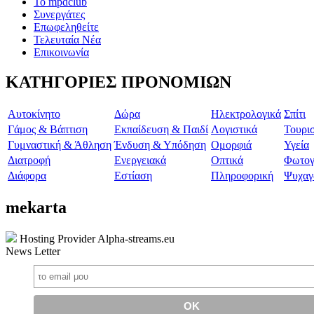
To mpdclub
Συνεργάτες
Επωφεληθείτε
Τελευταία Νέα
Επικοινωνία
ΚΑΤΗΓΟΡΙΕΣ ΠΡΟΝΟΜΙΩΝ
Aυτοκίνητο
Δώρα
Ηλεκτρολογικά
Σπίτι
Γάμος & Βάπτιση
Εκπαίδευση & Παιδί
Λογιστικά
Τουρι
Γυμναστική & Άθληση
Ένδυση & Υπόδηση
Ομορφιά
Υγεία
Διατροφή
Ενεργειακά
Οπτικά
Φωτογ
Διάφορα
Εστίαση
Πληροφορική
Ψυχαγ
mekarta
Hosting Provider Alpha-streams.eu
News Letter