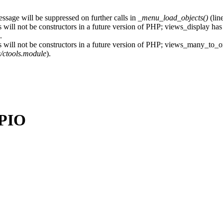
essage will be suppressed on further calls in
_menu_load_objects()
(lin
 will not be constructors in a future version of PHP; views_display has
.
s will not be constructors in a future version of PHP; views_many_to_o
s/ctools.module
).
ΡΙΟ