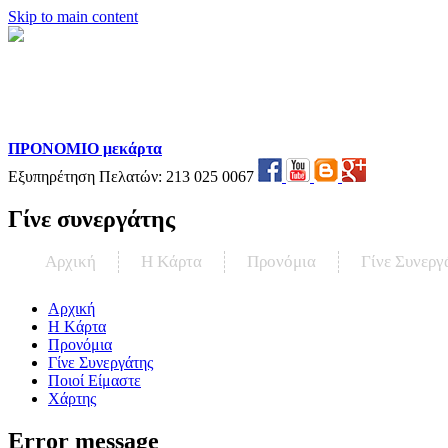
Skip to main content
ΠΡΟΝΟΜΙΟ μεκάρτα
Εξυπηρέτηση Πελατών:
213 025 0067
Γίνε συνεργάτης
Αρχική
Η Kάρτα
Προνόμια
Γίνε Συνεργ
Αρχική
Η Kάρτα
Προνόμια
Γίνε Συνεργάτης
Ποιοί Είμαστε
Χάρτης
Error message