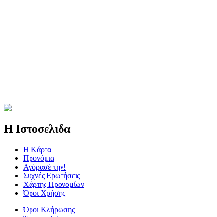
Η Ιστοσελιδα
Η Kάρτα
Προνόμια
Αγόρασέ την!
Συχνές Ερωτήσεις
Χάρτης Προνομίων
Όροι Χρήσης
Όροι Κλήρωσης