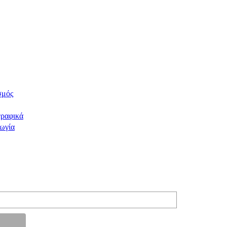
σμός
ραφικά
ωγία